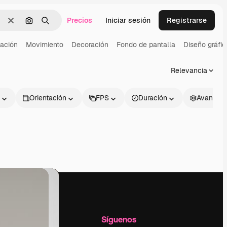
Precios
Iniciar sesión
Registrarse
Borrar
Buscar por imagen
Buscar
ación
Movimiento
Decoración
Fondo de pantalla
Diseño gráfic
Relevancia
Orientación
FPS
Duración
Avanzad
l
Empresa
Síguenos