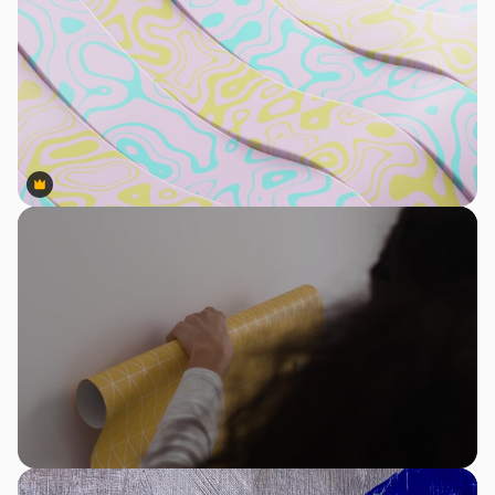
Premium
Premium