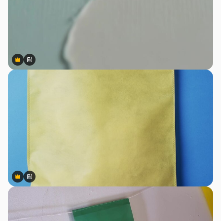
Premium
Premium
Generado por IA
Premium
Premium
Generado por IA