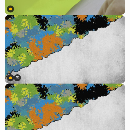
Premium
Premium
Premium
Premium
Generado por IA