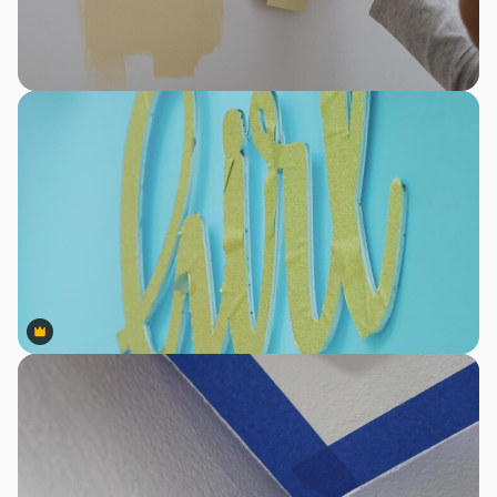
Premium
Premium