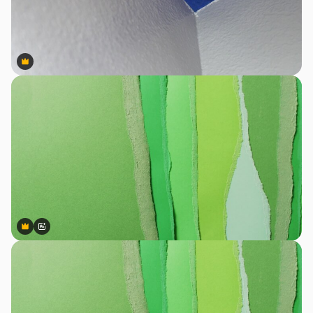
Premium
Premium
Premium
Premium
Generado por IA