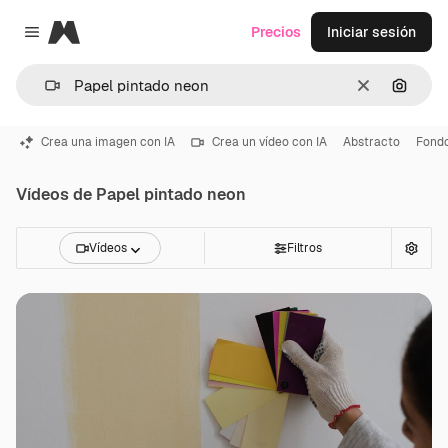
Magnific
Precios
Iniciar sesión
Close menu
Borrar
Buscar
Crea una imagen con IA
Crea un vídeo con IA
Abstracto
Fond
Vídeos de Papel pintado neon
Vídeos
Filtros