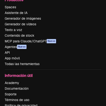
Spaces
Asistente de IA
Generador de imágenes
Generador de vídeos
Texto a voz
Contenido de stock
MCP para Claude/ChatGPT
Nuevo
Agentes
Nuevo
API
App móvil
Todas las herramientas
Información útil
Academy
Documentación
Soporte
Términos de uso
Política de privacidad