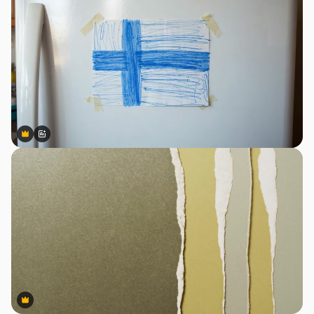
Premium
Premium
Generado por IA
Premium
Premium