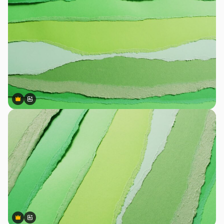
Premium
Premium
Generado por IA
Premium
Premium
Generado por IA