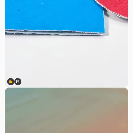
Premium
Premium
Generado por IA