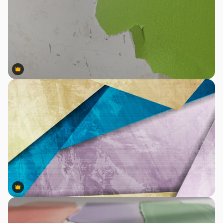
Premium
Premium
Premium
Premium