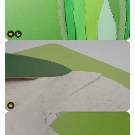
Premium
Premium
Generado por IA
Premium
Premium