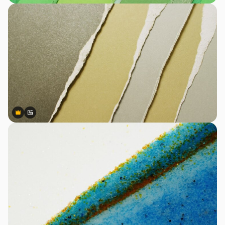
Premium
Premium
Generado por IA