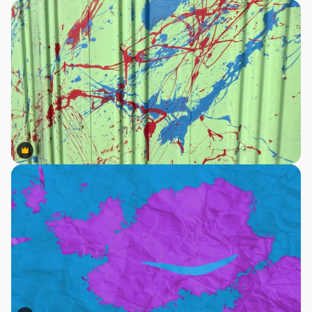
Premium
Premium