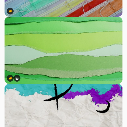
Premium
Premium
Premium
Premium
Generado por IA