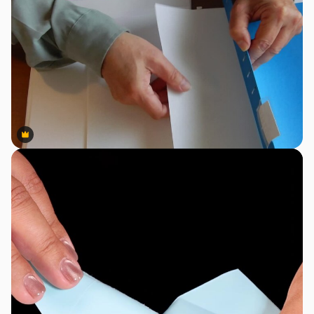
Premium
Premium