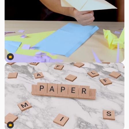
Premium
Premium
Premium
Premium