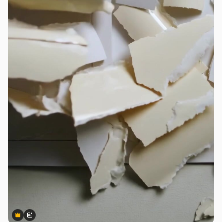
Premium
Premium
Generado por IA