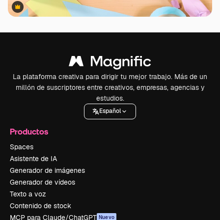
Premium
Premium
La plataforma creativa para dirigir tu mejor trabajo. Más de un
millón de suscriptores entre creativos, empresas, agencias y
estudios.
Español
Productos
Spaces
Asistente de IA
Generador de imágenes
Generador de vídeos
Texto a voz
Contenido de stock
MCP para Claude/ChatGPT
Nuevo