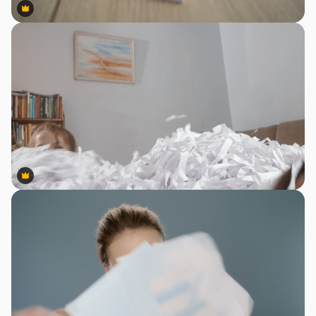
Premium
Premium
Premium
Premium