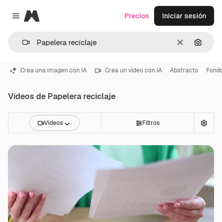
Magnific
Precios
Iniciar sesión
Close menu
Borrar
Buscar
Crea una imagen con IA
Crea un vídeo con IA
Abstracto
Fond
Vídeos de Papelera reciclaje
Vídeos
Filtros