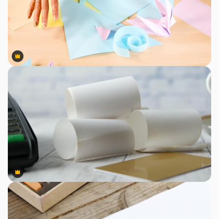
Premium
Premium
Premium
Premium