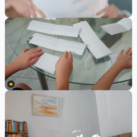
Premium
Premium