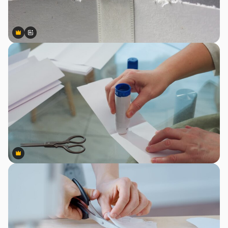
Premium
Premium
Generado por IA
Premium
Premium