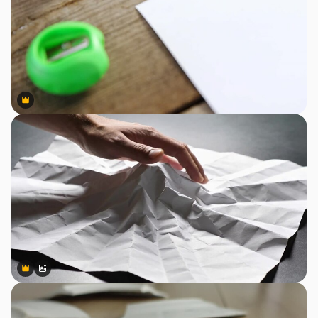
Premium
Premium
Premium
Premium
Generado por IA