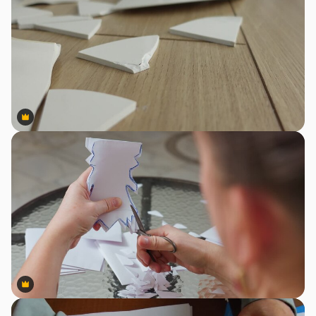
Premium
Premium
Premium
Premium