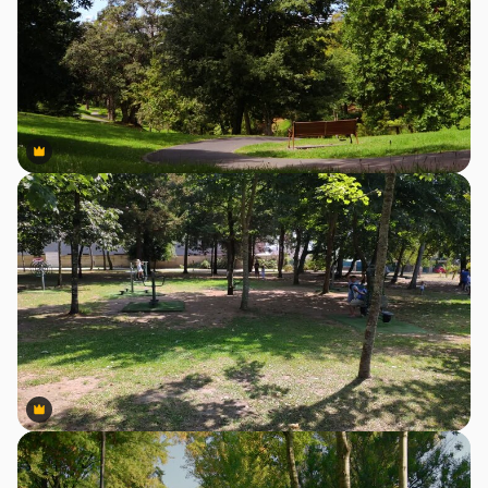
Premium
Premium
Premium
Premium