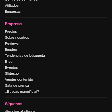
Afiliados
Empresas
Empresa
Precios
Sobre nosotros
Reviews
Empleo
Tendencias de búsqueda
Blog
Eventos
Slidesgo
Vender contenido
Sala de prensa
¿Buscas magnific.ai?
Síguenos
Atención al cliente