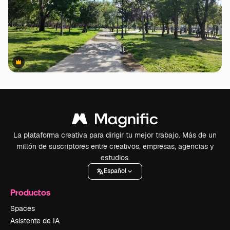
Premium
Premium
La plataforma creativa para dirigir tu mejor trabajo. Más de un
millón de suscriptores entre creativos, empresas, agencias y
estudios.
Español
Productos
Spaces
Asistente de IA