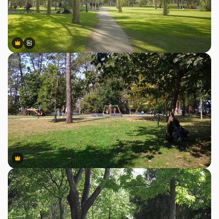
Premium
Premium
Generado por IA
Premium
Premium