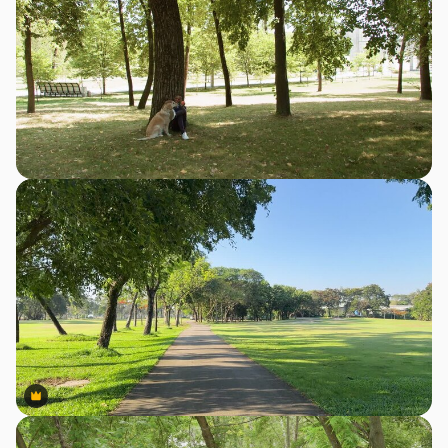
Premium
Premium