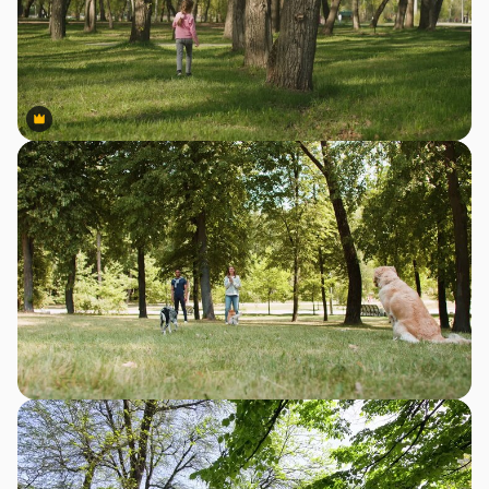
Premium
Premium