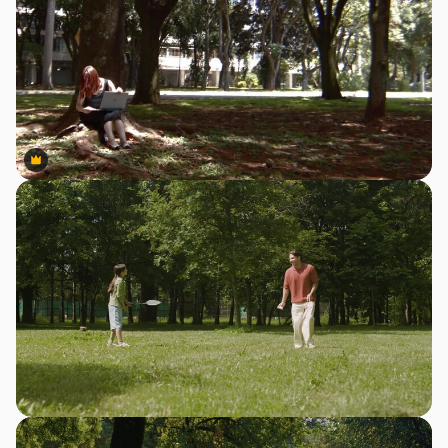
Premium
Premium