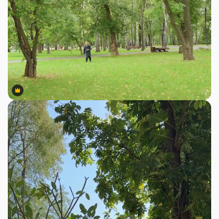
Premium
Premium