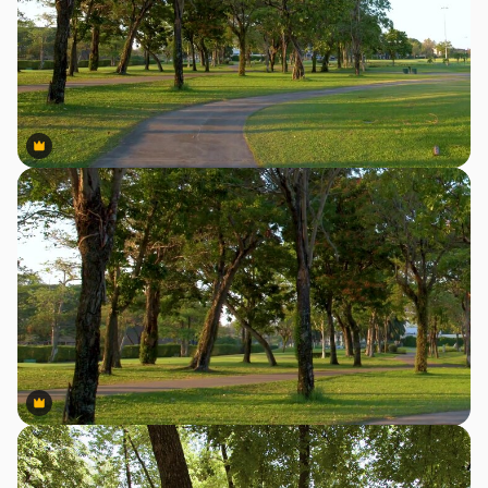
Premium
Premium
Premium
Premium