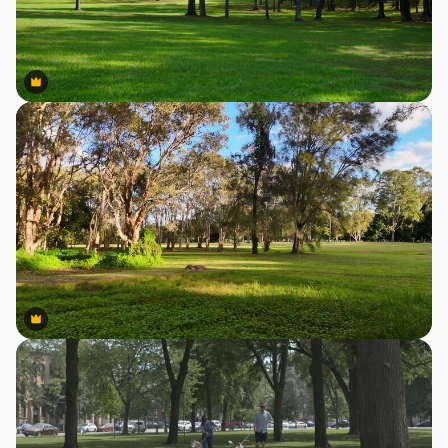
Premium
Premium
Premium
Premium