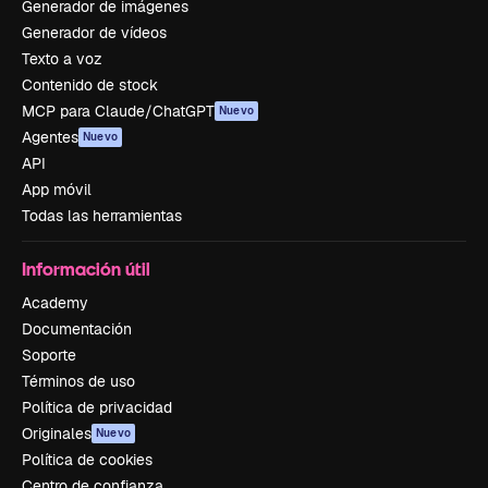
Generador de imágenes
Generador de vídeos
Texto a voz
Contenido de stock
MCP para Claude/ChatGPT
Nuevo
Agentes
Nuevo
API
App móvil
Todas las herramientas
Información útil
Academy
Documentación
Soporte
Términos de uso
Política de privacidad
Originales
Nuevo
Política de cookies
Centro de confianza