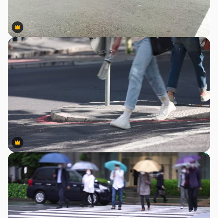
Premium
Premium
Premium
Premium