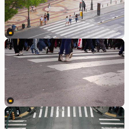
Premium
Premium
Premium
Premium