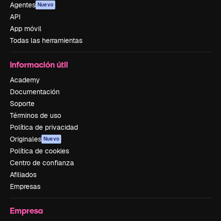
Agentes
Nuevo
API
App móvil
Todas las herramientas
Información útil
Academy
Documentación
Soporte
Términos de uso
Política de privacidad
Originales
Nuevo
Política de cookies
Centro de confianza
Afiliados
Empresas
Empresa