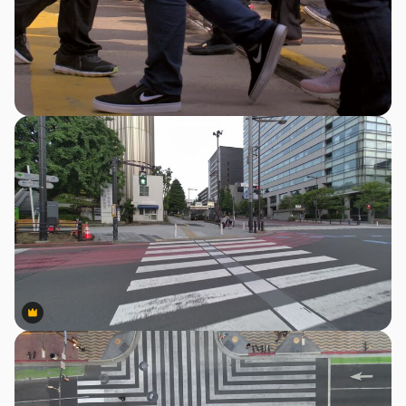
Premium
Premium