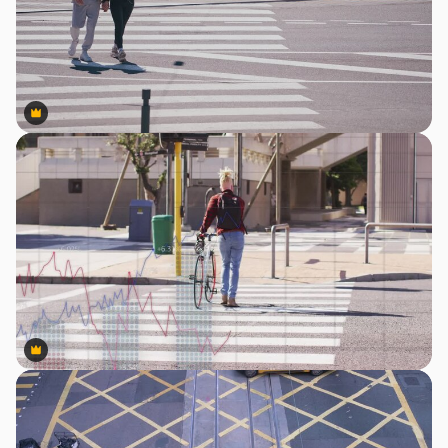
Premium
Premium
Premium
Premium