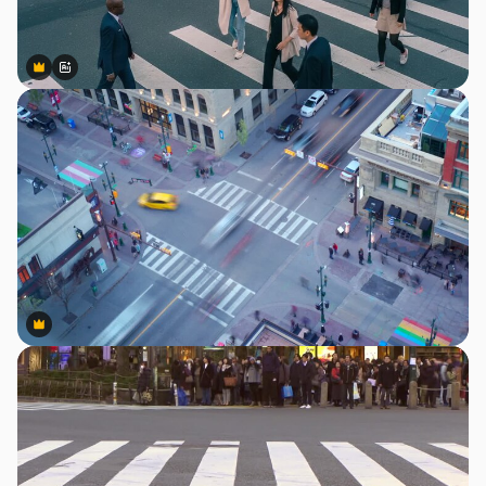
Premium
Premium
Generado por IA
Premium
Premium