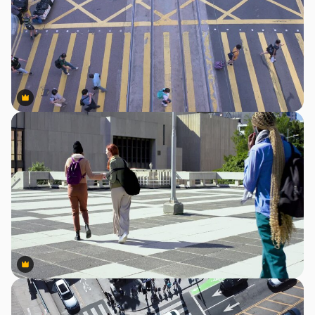
Premium
Premium
Premium
Premium