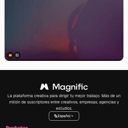
Premium
Premium
Generado por IA
La plataforma creativa para dirigir tu mejor trabajo. Más de un
millón de suscriptores entre creativos, empresas, agencias y
estudios.
Español
Productos