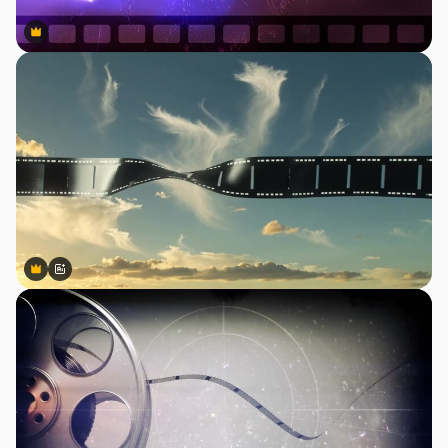
Premium
Premium
Premium
Premium
Generado por IA