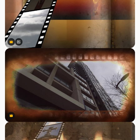
Premium
Premium
Generado por IA
Premium
Premium