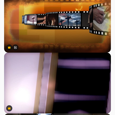
Premium
Premium
Generado por IA
Premium
Premium