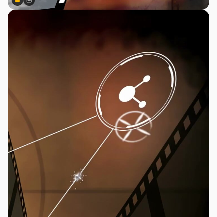
Premium
Premium
Generado por IA