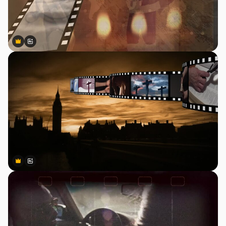
Premium
Premium
Generado por IA
Premium
Premium
Generado por IA