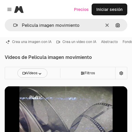
Magnific
Precios
Iniciar sesión
Close menu
Borrar
Buscar
Crea una imagen con IA
Crea un vídeo con IA
Abstracto
Fond
Vídeos de Pelicula imagen movimiento
Vídeos
Filtros