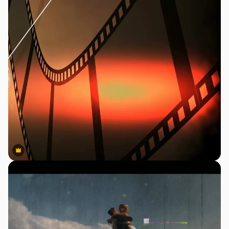
Premium
Premium