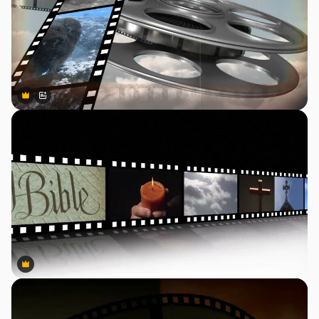
Premium
Premium
Generado por IA
Premium
Premium