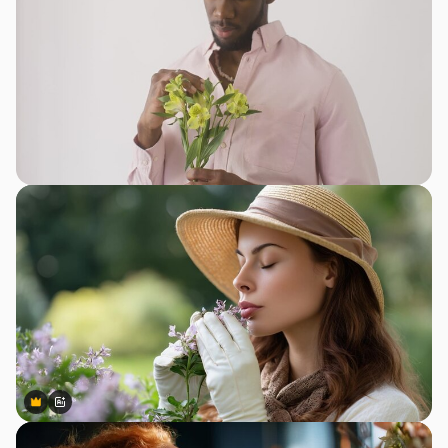
Premium
Premium
Generado por IA