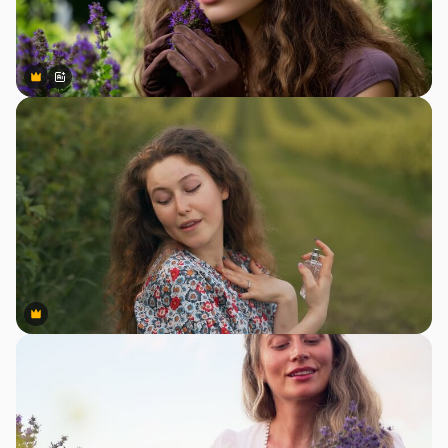
Premium
Premium
Generado por IA
Premium
Premium