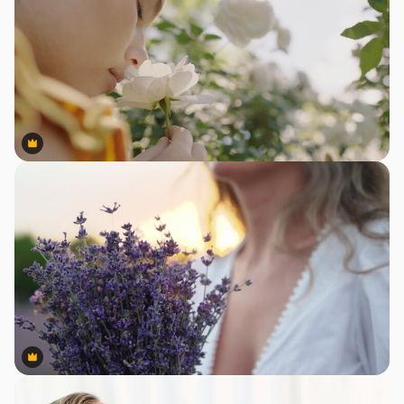
Premium
Premium
Premium
Premium