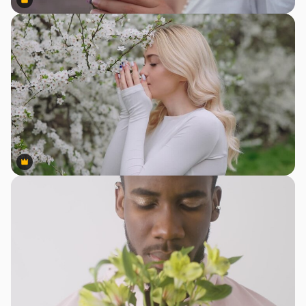
Premium
Premium
Premium
Premium