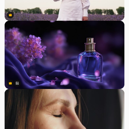
Premium
Premium
Premium
Premium
Generado por IA