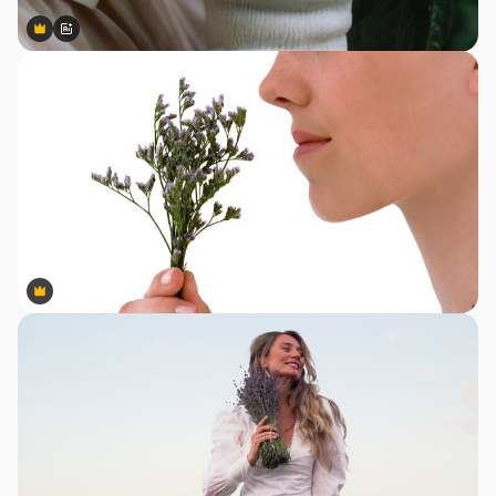
Premium
Premium
Generado por IA
Premium
Premium