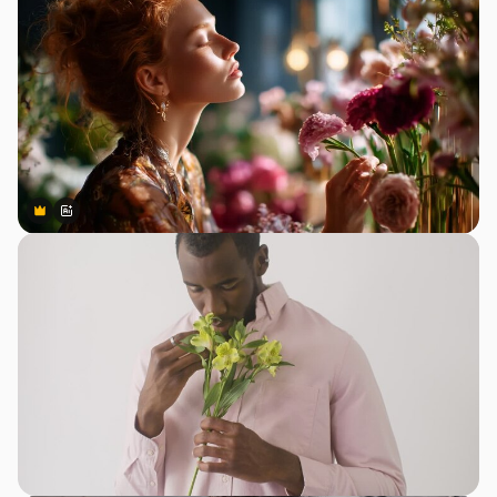
Premium
Premium
Generado por IA