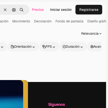
Precios
Iniciar sesión
Registrarse
Borrar
Buscar por imagen
Buscar
ación
Movimiento
Decoración
Fondo de pantalla
Diseño gráfic
Relevancia
Orientación
FPS
Duración
Avanzad
l
Empresa
Síguenos