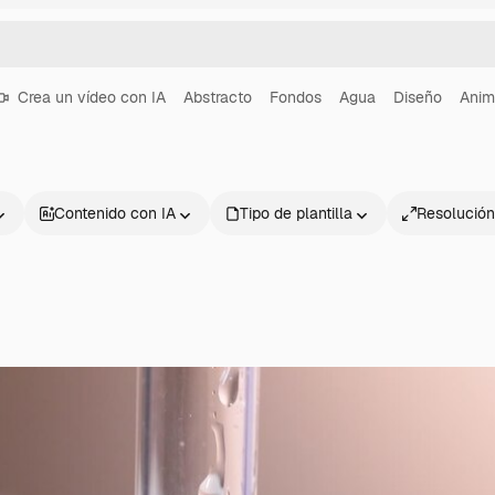
Crea un vídeo con IA
Abstracto
Fondos
Agua
Diseño
Anim
Contenido con IA
Tipo de plantilla
Resolución
Productos
Información úti