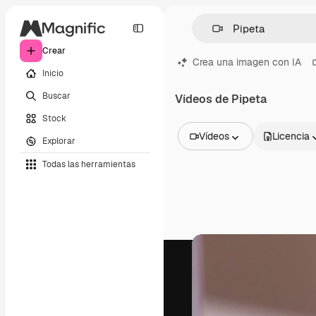
Crear
Crea una imagen con IA
Inicio
Buscar
Vídeos de Pipeta
Stock
Vídeos
Licencia
Explorar
Todas las imágenes
Todas las herramientas
Vectores
Ilustraciones
Fotos
PSD
Plantillas
Mockups
Vídeos
Clips de vídeo
Motion graphics
Plantillas de vídeos
Iconos
Modelos 3D
Fuentes