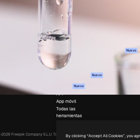
eativa para dirigir tu mejor
Spaces
Academy
 un millón de suscriptores
Asistente de IA
Documentación
, empresas, agencias y
Generador de
Soporte
imágenes
Términos de uso
Generador de
Política de
vídeos
privacidad
Texto a voz
Originales
Nuevo
Contenido de
Política de cooki
stock
Centro de
MCP para
confianza
Nuevo
Claude/ChatGPT
Afiliados
Agentes
Nuevo
Empresas
API
App móvil
Todas las
herramientas
-
2026
Freepik Company S.L.U.
Todos los derechos reservados
.
By clicking “Accept All Cookies”, you ag