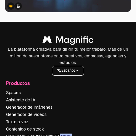
Premium
Premium
Generado por IA
La plataforma creativa para dirigir tu mejor trabajo. Más de un
millón de suscriptores entre creativos, empresas, agencias y
estudios.
Español
Productos
Spaces
Asistente de IA
Generador de imágenes
Generador de vídeos
Texto a voz
Contenido de stock