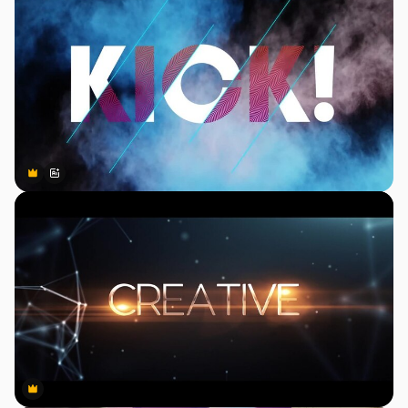
Premium
Premium
Generado por IA
Premium
Premium