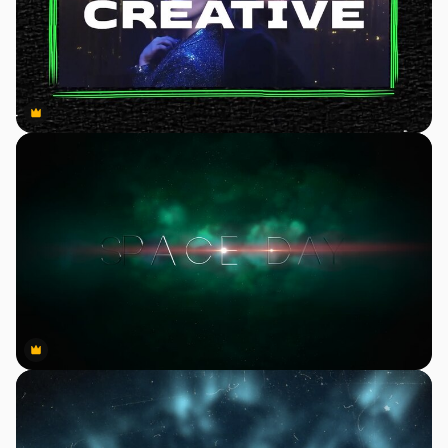
Premium
Premium
Premium
Premium