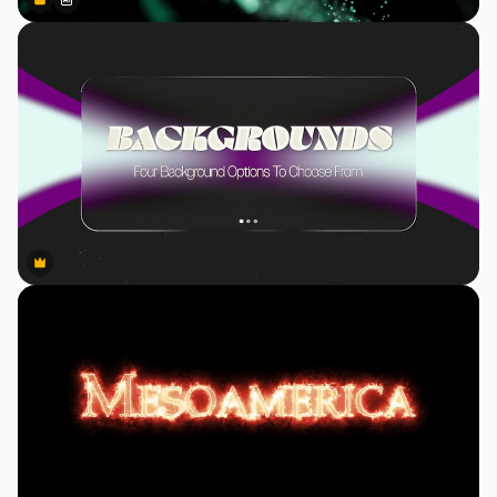
Premium
Premium
Generado por IA
Premium
Premium