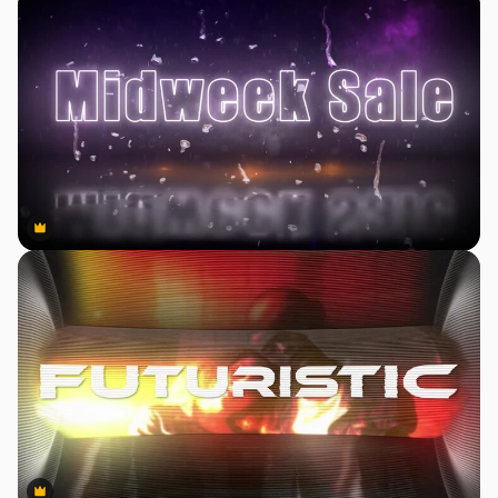
Premium
Premium