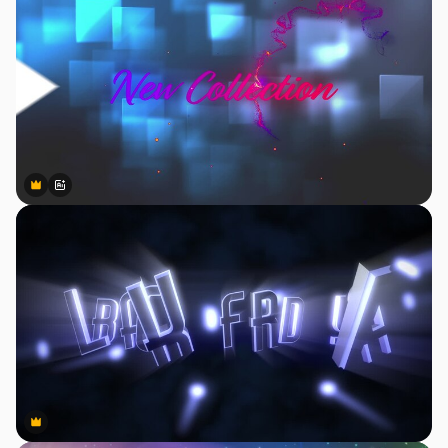
Premium
Premium
Generado por IA
Premium
Premium