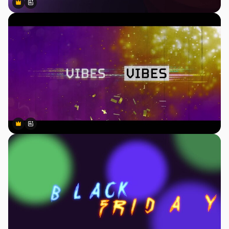
Premium
Premium
Generado por IA
Premium
Premium
Generado por IA