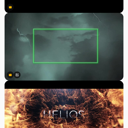
Premium
Premium
Premium
Premium
Generado por IA