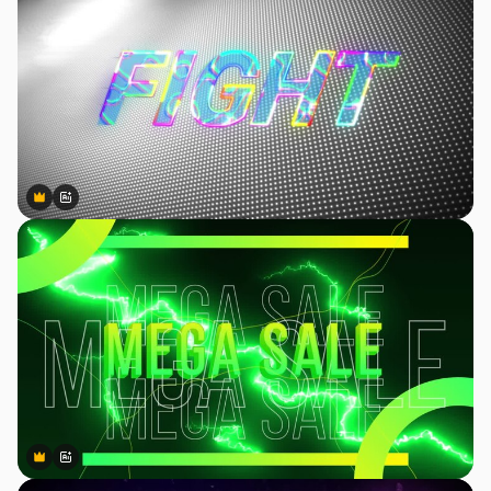
Premium
Premium
Generado por IA
Premium
Premium
Generado por IA