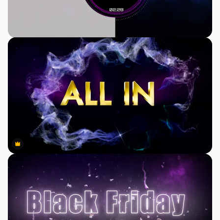
Premium
Premium