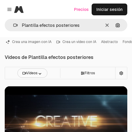
Magnific
Precios
Iniciar sesión
Close menu
Borrar
Buscar
Crea una imagen con IA
Crea un vídeo con IA
Abstracto
Fond
Vídeos de Plantilla efectos posteriores
Vídeos
Filtros