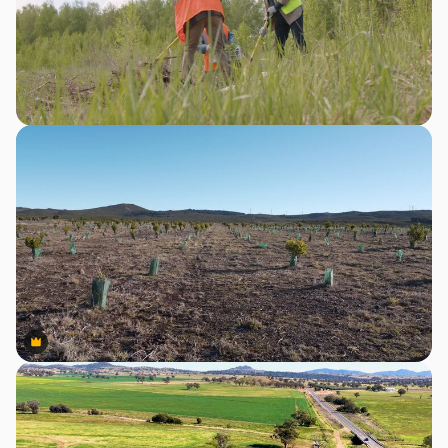
Premium
Premium