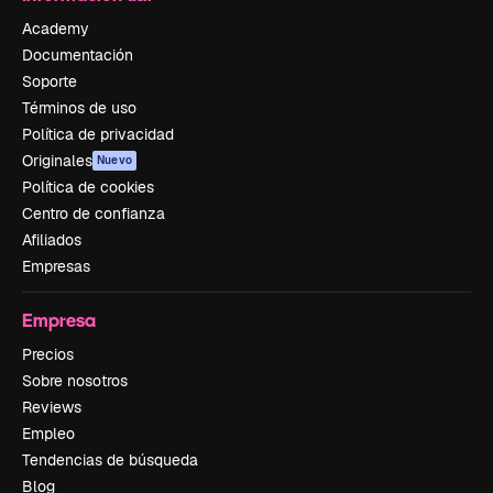
Academy
Documentación
Soporte
Términos de uso
Política de privacidad
Originales
Nuevo
Política de cookies
Centro de confianza
Afiliados
Empresas
Empresa
Precios
Sobre nosotros
Reviews
Empleo
Tendencias de búsqueda
Blog