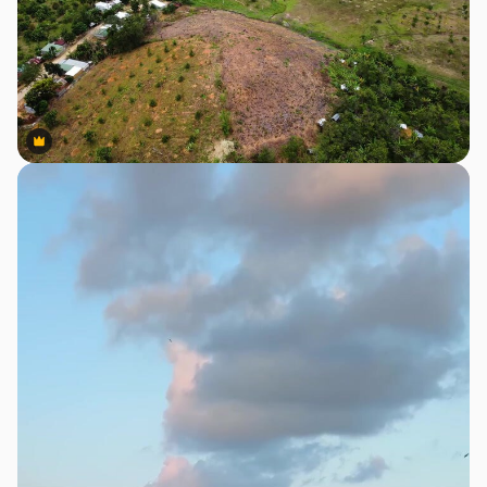
Premium
Premium