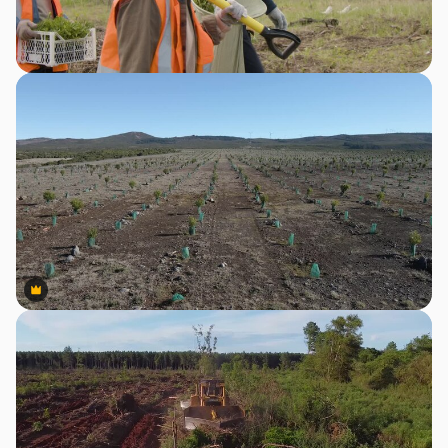
Premium
Premium