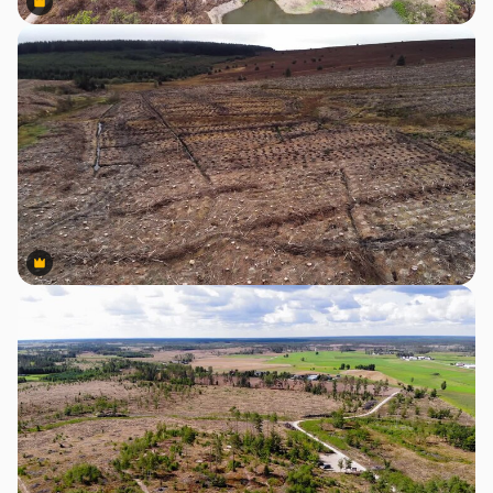
Premium
Premium
Premium
Premium