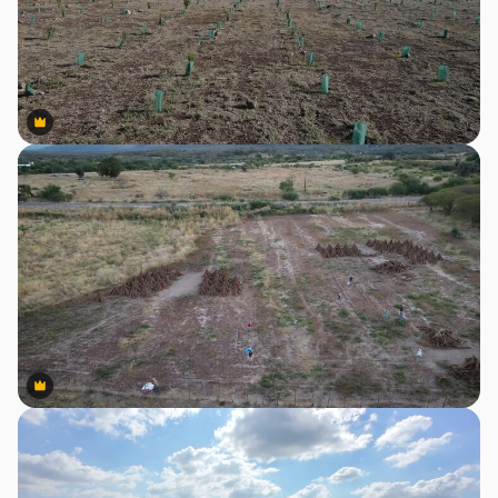
Premium
Premium
Premium
Premium