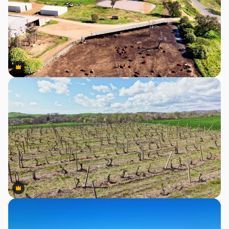
Premium
Premium
Premium
Premium