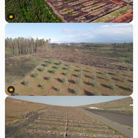
Premium
Premium
Premium
Premium