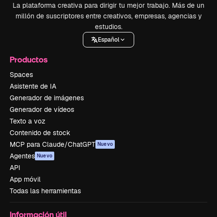
La plataforma creativa para dirigir tu mejor trabajo. Más de un
millón de suscriptores entre creativos, empresas, agencias y
estudios.
Español
Productos
Spaces
Asistente de IA
Generador de imágenes
Generador de vídeos
Texto a voz
Contenido de stock
MCP para Claude/ChatGPT
Nuevo
Agentes
Nuevo
API
App móvil
Todas las herramientas
Información útil