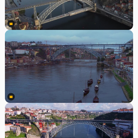
Premium
Premium
Premium
Premium