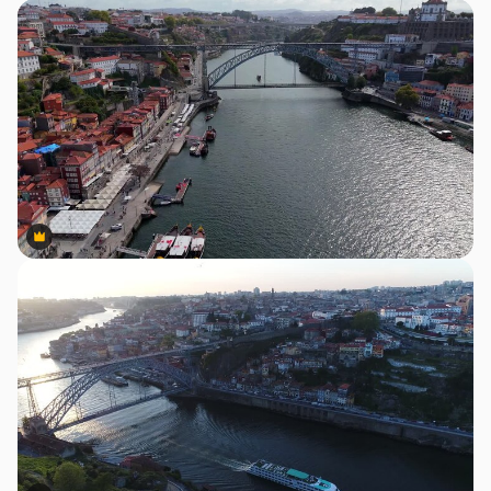
Premium
Premium