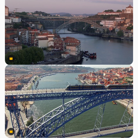
Premium
Premium
Premium
Premium