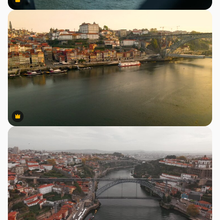
Premium
Premium
Premium
Premium