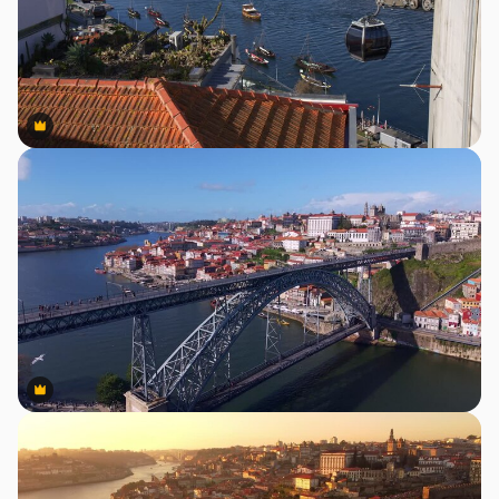
Premium
Premium
Premium
Premium