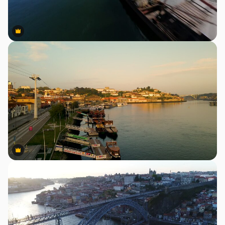
Premium
Premium
Premium
Premium