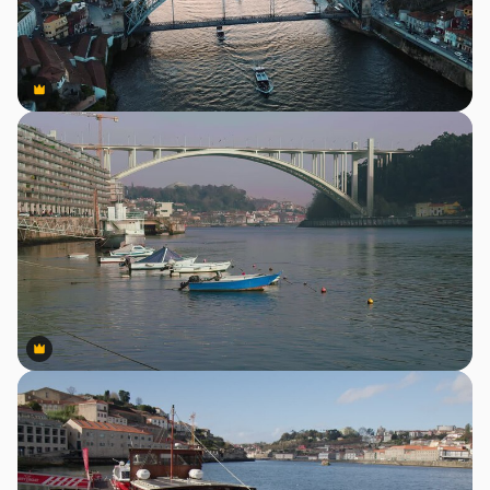
Premium
Premium
Premium
Premium