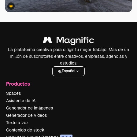
Premium
Premium
La plataforma creativa para dirigir tu mejor trabajo. Más de un
millón de suscriptores entre creativos, empresas, agencias y
estudios.
Español
Productos
Spaces
Asistente de IA
Generador de imágenes
Generador de vídeos
Texto a voz
Contenido de stock