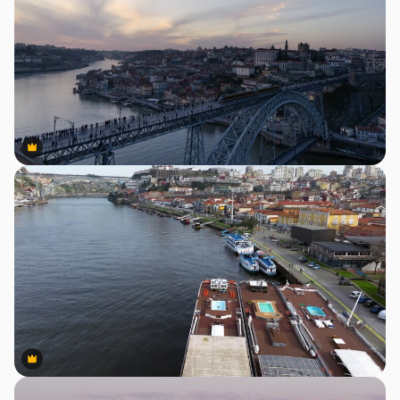
Premium
Premium
Premium
Premium