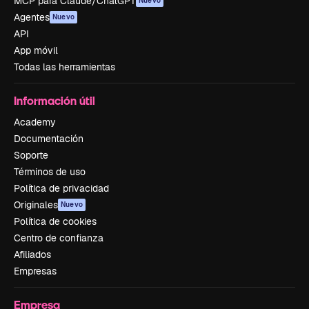
MCP para Claude/ChatGPT
Nuevo
Agentes
Nuevo
API
App móvil
Todas las herramientas
Información útil
Academy
Documentación
Soporte
Términos de uso
Política de privacidad
Originales
Nuevo
Política de cookies
Centro de confianza
Afiliados
Empresas
Empresa