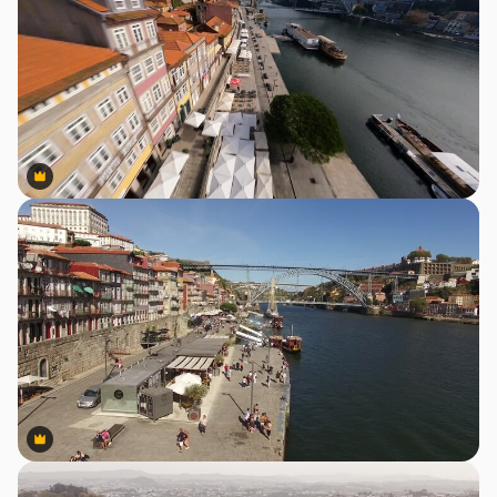
Premium
Premium
Premium
Premium