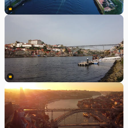
Premium
Premium
Premium
Premium