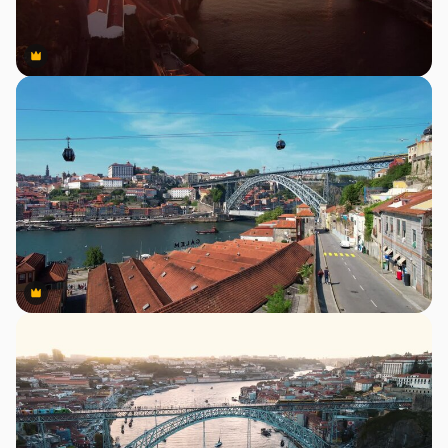
Premium
Premium
Premium
Premium