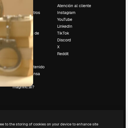
Precios
Atención al cliente
Sobre nosotros
Instagram
Reviews
YouTube
Empleo
LinkedIn
Tendencias de
TikTok
búsqueda
Discord
Blog
X
es
Eventos
Reddit
Slidesgo
Vender contenido
Sala de prensa
¿Buscas
magnific.ai?
ree to the storing of cookies on your device to enhance site