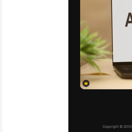
La plataforma cr
trabajo. Más de
entre creativos
estudios.
Español
Premium
Premium
Premium
Premium
Premium
Premium
Premium
Premium
Premium
Premium
Premium
Premium
Premium
Premium
Premium
Premium
Premium
Premium
Premium
Premium
Premium
Premium
Premium
Premium
Premium
Premium
Premium
Premium
Premium
Premium
Premium
Premium
Premium
Premium
Premium
Premium
Premium
Premium
Premium
Premium
Premium
Premium
Premium
Premium
Premium
Premium
Premium
Premium
Premium
Premium
Premium
Premium
Premium
Premium
Premium
Premium
Premium
Premium
Premium
Premium
Premium
Premium
Premium
Premium
Premium
Premium
Premium
Premium
Premium
Premium
Premium
Premium
Premium
Premium
Premium
Premium
Premium
Premium
Premium
Premium
Premium
Premium
Premium
Premium
Premium
Premium
Premium
Premium
Premium
Premium
Premium
Premium
Premium
Premium
Premium
Premium
Premium
Premium
Premium
Premium
Copyright © 2010