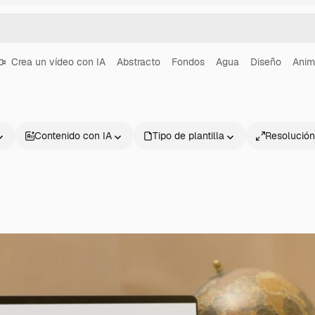
Crea un vídeo con IA
Abstracto
Fondos
Agua
Diseño
Anim
Contenido con IA
Tipo de plantilla
Resolución
Productos
Información úti