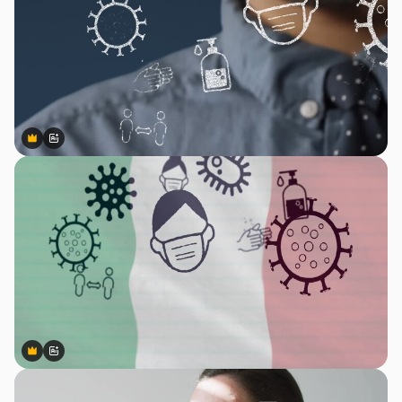
Premium
Premium
Generado por IA
Premium
Premium
Generado por IA