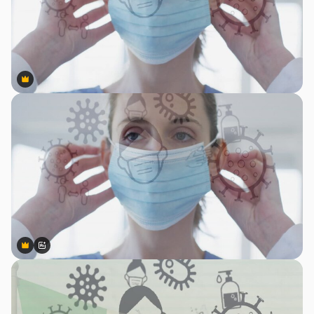
Premium
Premium
Premium
Premium
Generado por IA