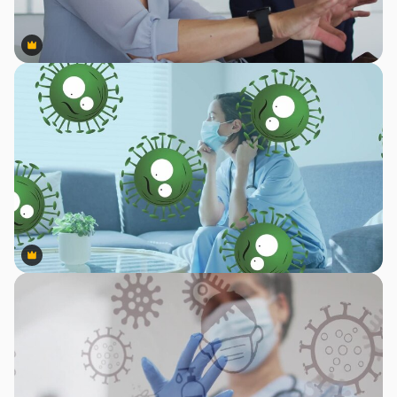
Premium
Premium
Premium
Premium