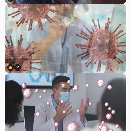
Premium
Premium
Premium
Premium
Generado por IA