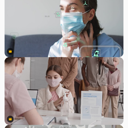
Premium
Premium
Premium
Premium