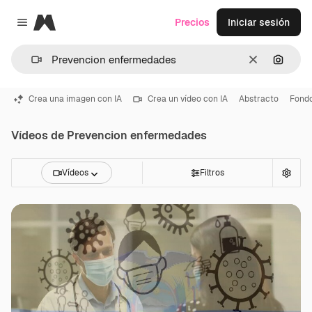
Magnific
Precios
Iniciar sesión
Close menu
Borrar
Buscar
Crea una imagen con IA
Crea un vídeo con IA
Abstracto
Fond
Vídeos de Prevencion enfermedades
Vídeos
Filtros