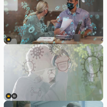
Premium
Premium
Premium
Premium
Generado por IA