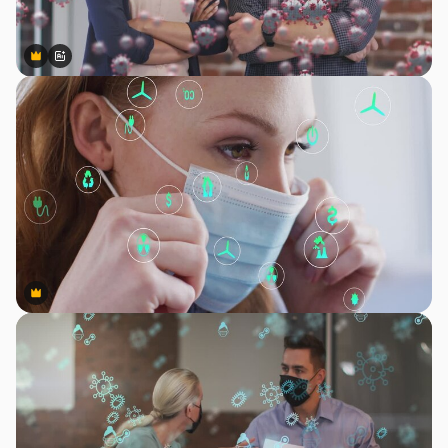
Premium
Premium
Generado por IA
Premium
Premium