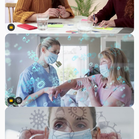
Premium
Premium
Premium
Premium
Generado por IA