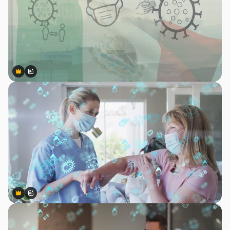
Premium
Premium
Generado por IA
Premium
Premium
Generado por IA