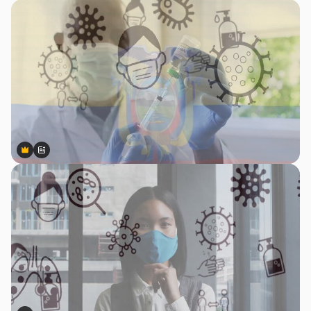
Premium
Premium
Generado por IA