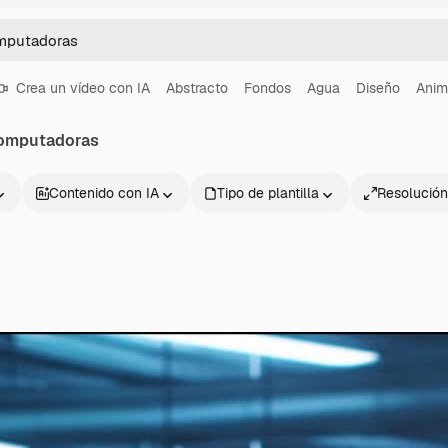
Crea un vídeo con IA
Abstracto
Fondos
Agua
Diseño
Anim
computadoras
Contenido con IA
Tipo de plantilla
Resolución
Productos
Información úti