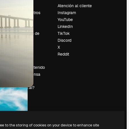
Precios
Atención al cliente
Sobre nosotros
Instagram
Reviews
YouTube
Empleo
LinkedIn
Tendencias de
TikTok
búsqueda
Discord
Blog
X
es
Eventos
Reddit
Slidesgo
Vender contenido
Sala de prensa
¿Buscas
magnific.ai?
ree to the storing of cookies on your device to enhance site