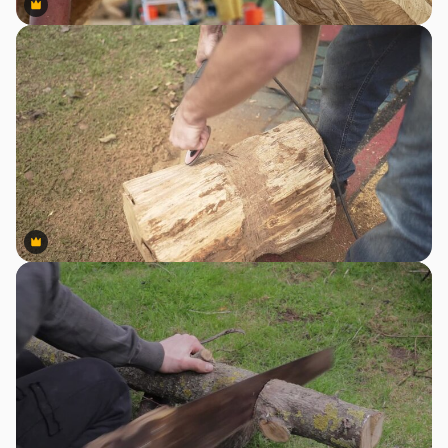
Premium
Premium
Premium
Premium