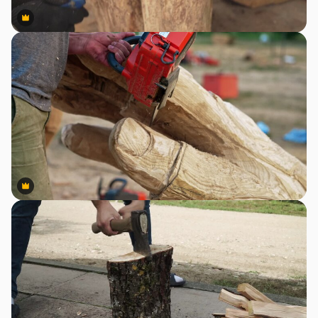
Premium
Premium
Premium
Premium