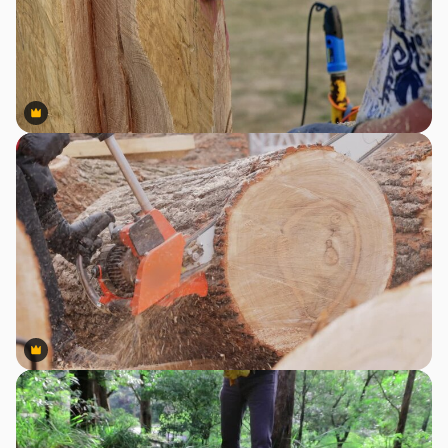
Premium
Premium
Premium
Premium