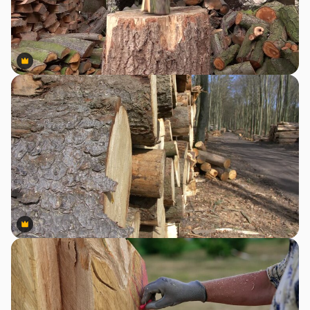
Premium
Premium
Premium
Premium