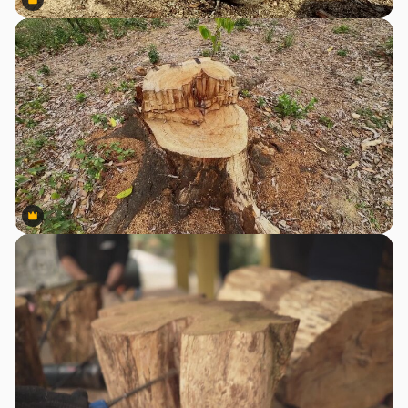
Premium
Premium
Premium
Premium