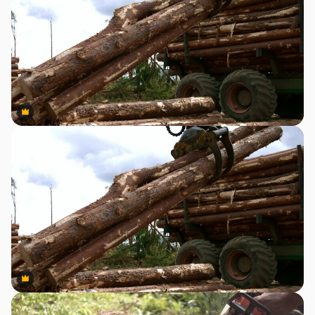
Premium
Premium
Premium
Premium