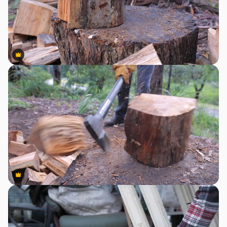
Premium
Premium
Premium
Premium