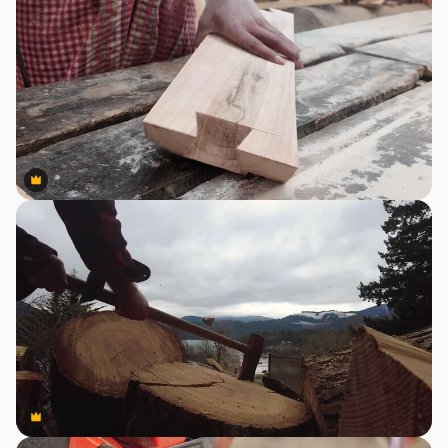
Premium
Premium
Premium
Premium