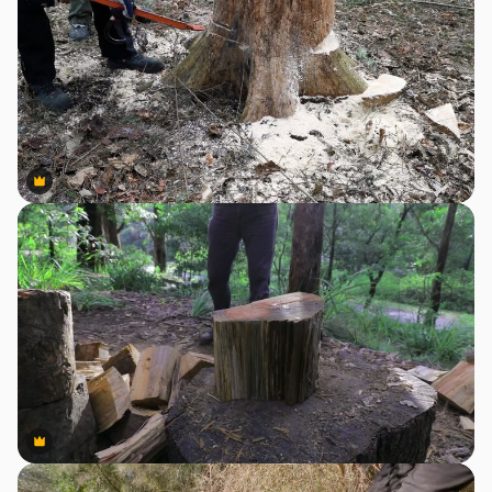
Premium
Premium
Premium
Premium