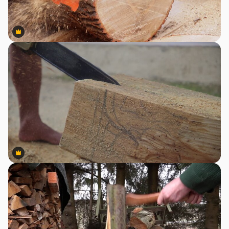
Premium
Premium
Premium
Premium