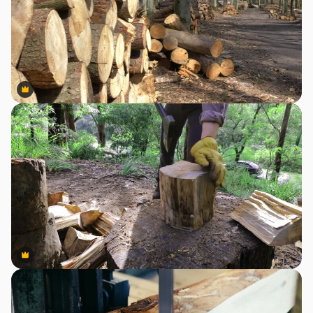
Premium
Premium
Premium
Premium