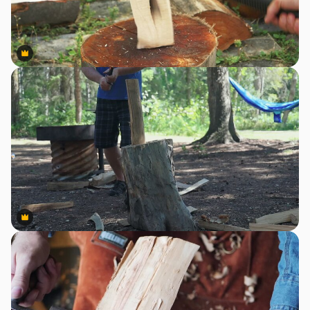
Premium
Premium
Premium
Premium