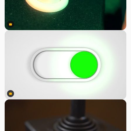
Premium
Premium
Premium
Premium