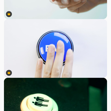
Premium
Premium
Premium
Premium