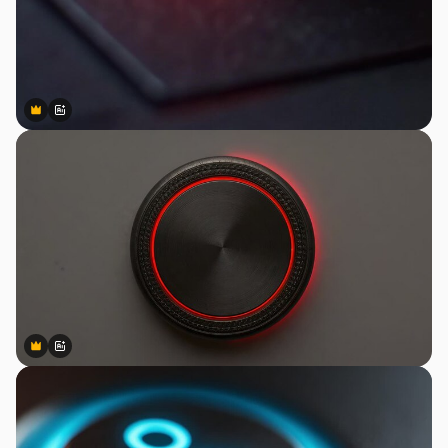
Premium
Premium
Generado por IA
Premium
Premium
Generado por IA