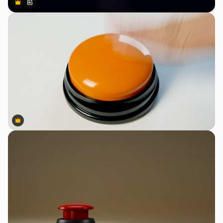
Premium
Premium
Generado por IA
Premium
Premium