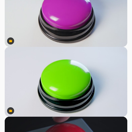
Premium
Premium
Premium
Premium