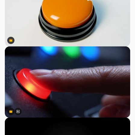
Premium
Premium
Premium
Premium
Generado por IA