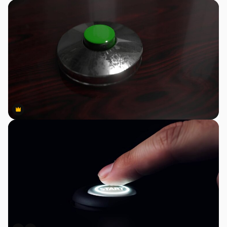
Premium
Premium