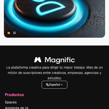
Premium
Premium
Generado por IA
La plataforma creativa para dirigir tu mejor trabajo. Más de un
millón de suscriptores entre creativos, empresas, agencias y
estudios.
Español
Productos
Spaces
Asistente de IA