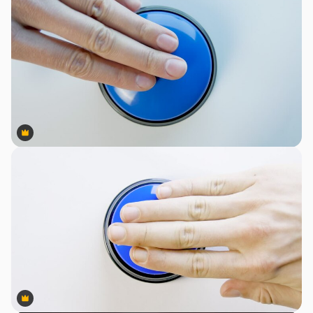
Premium
Premium
Premium
Premium