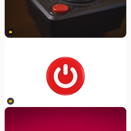
Premium
Premium
Premium
Premium