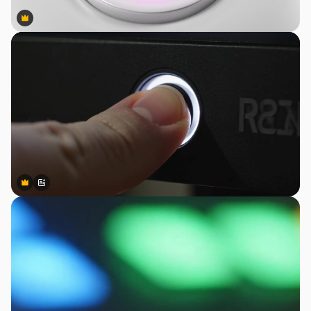
Premium
Premium
Premium
Premium
Generado por IA