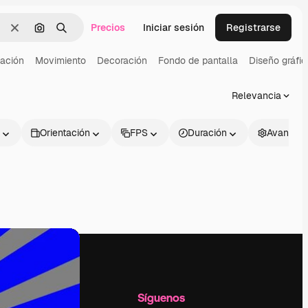
Precios
Iniciar sesión
Registrarse
Borrar
Buscar por imagen
Buscar
ación
Movimiento
Decoración
Fondo de pantalla
Diseño gráfic
Relevancia
Orientación
FPS
Duración
Avanzad
l
Empresa
Síguenos