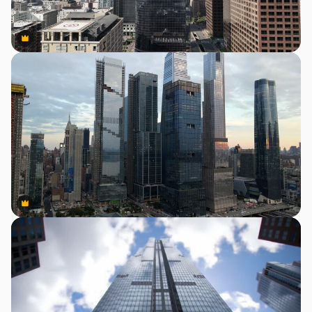
Premium
Premium
Premium
Premium