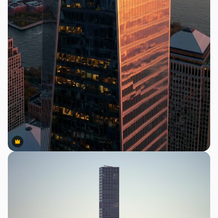
Premium
Premium