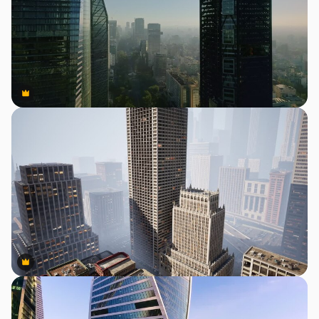
Premium
Premium
Premium
Premium