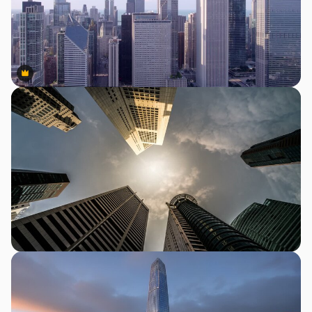
Premium
Premium