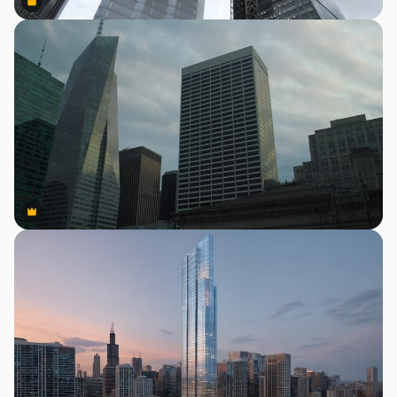
Premium
Premium
Premium
Premium