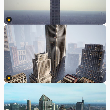
Premium
Premium
Premium
Premium