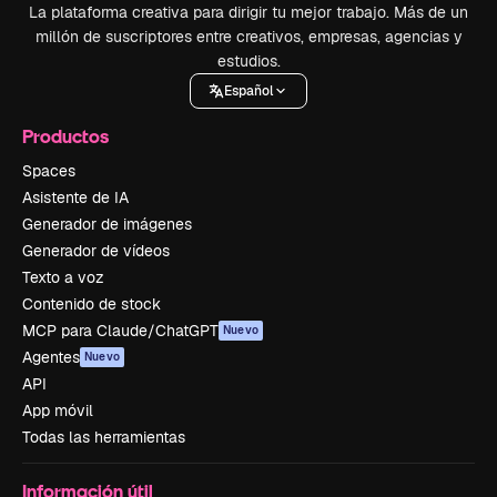
La plataforma creativa para dirigir tu mejor trabajo. Más de un
millón de suscriptores entre creativos, empresas, agencias y
estudios.
Español
Productos
Spaces
Asistente de IA
Generador de imágenes
Generador de vídeos
Texto a voz
Contenido de stock
MCP para Claude/ChatGPT
Nuevo
Agentes
Nuevo
API
App móvil
Todas las herramientas
Información útil