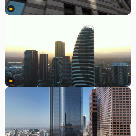
Premium
Premium
Premium
Premium