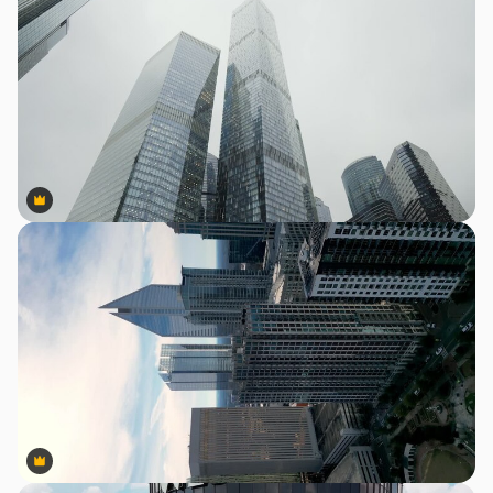
Premium
Premium
Premium
Premium