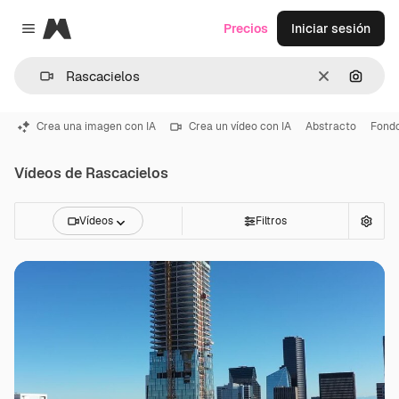
Magnific
Precios
Iniciar sesión
Close menu
Borrar
Buscar
Crea una imagen con IA
Crea un vídeo con IA
Abstracto
Fond
Vídeos de Rascacielos
Vídeos
Filtros