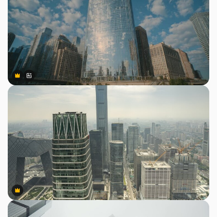
Premium
Premium
Generado por IA
Premium
Premium