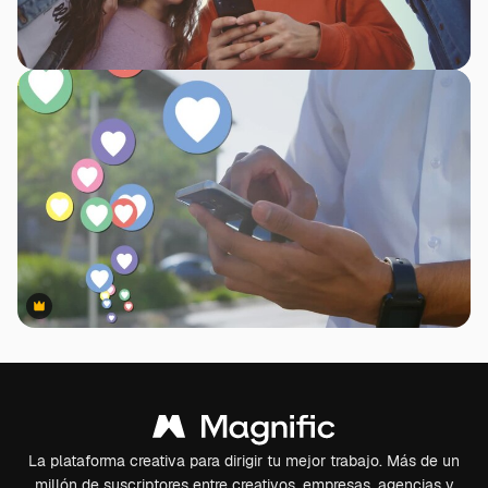
Premium
Premium
La plataforma creativa para dirigir tu mejor trabajo. Más de un
millón de suscriptores entre creativos, empresas, agencias y