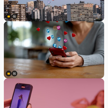
Premium
Premium
Generado por IA
Premium
Premium
Generado por IA