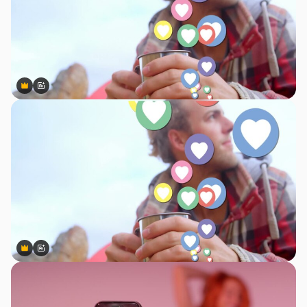
Premium
Premium
Generado por IA
Premium
Premium
Generado por IA