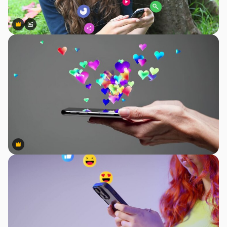
Premium
Premium
Generado por IA
Premium
Premium