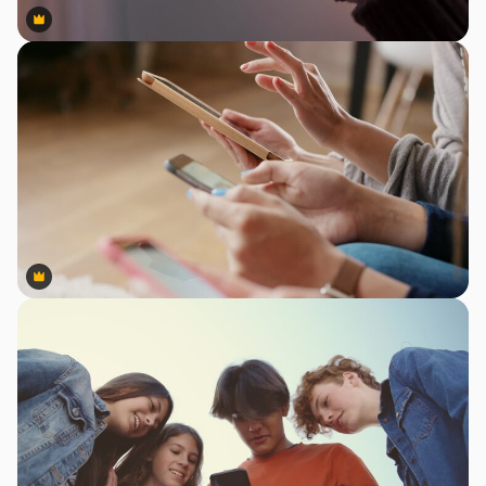
Premium
Premium
Premium
Premium