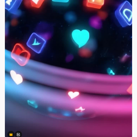
Premium
Premium
Generado por IA