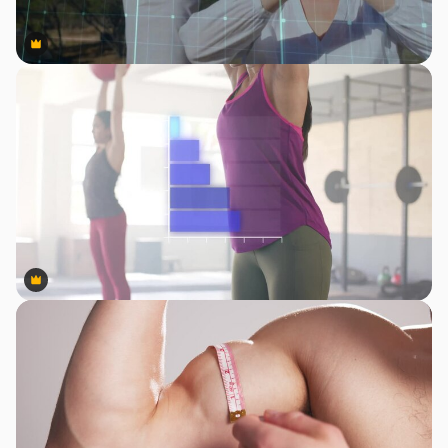
Premium
Premium
Premium
Premium