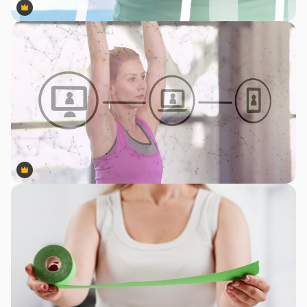
Premium
Premium
Premium
Premium