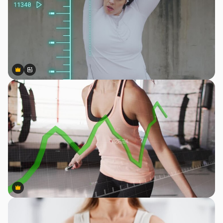
Premium
Premium
Generado por IA
Premium
Premium