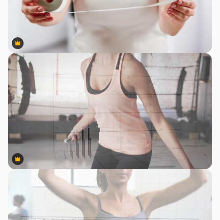
Premium
Premium
Premium
Premium