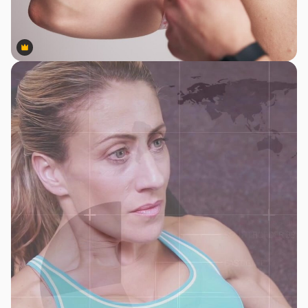
Premium
Premium