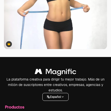
Premium
Premium
La plataforma creativa para dirigir tu mejor trabajo. Más de un
millón de suscriptores entre creativos, empresas, agencias y
estudios.
Español
Productos