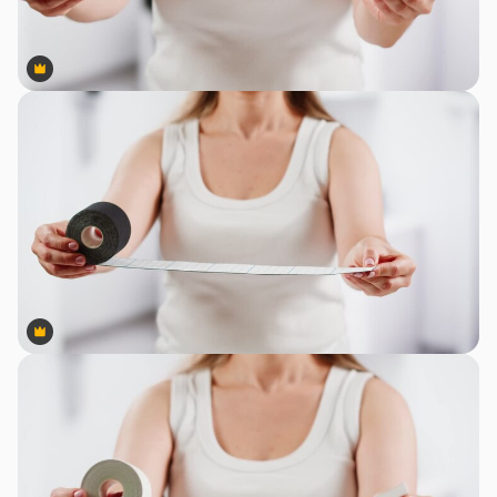
Premium
Premium
Premium
Premium