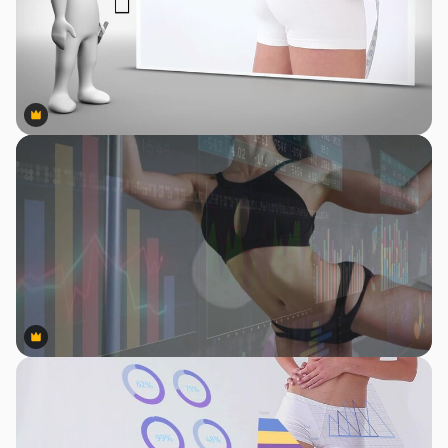
Premium
Premium
Premium
Premium