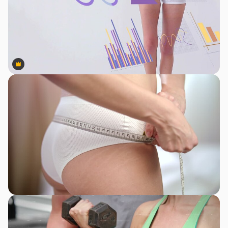
Premium
Premium