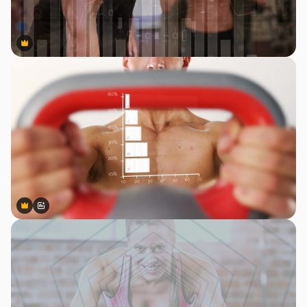
Premium
Premium
Premium
Premium
Generado por IA