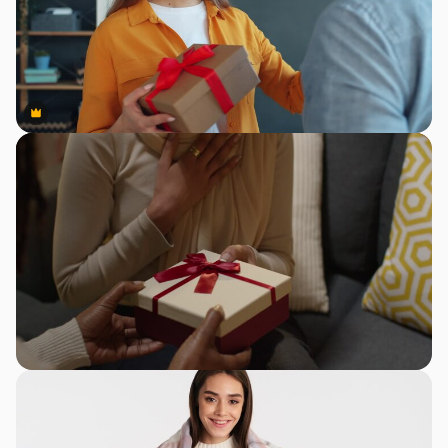
Premium
Premium