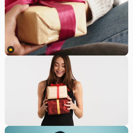
Premium
Premium