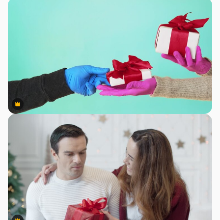
Premium
Premium