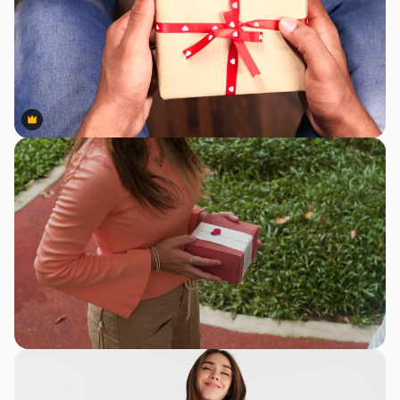
Premium
Premium