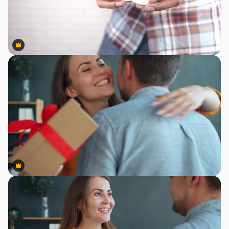
Premium
Premium
Premium
Premium