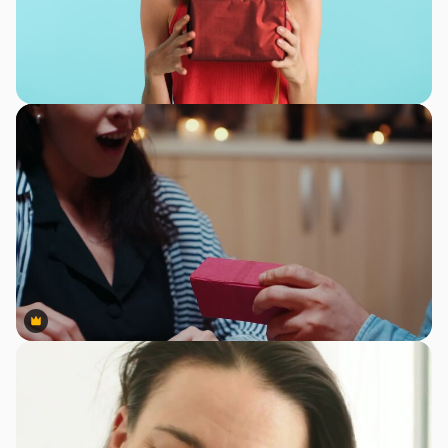
Premium
Premium