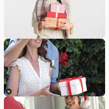
Premium
Premium