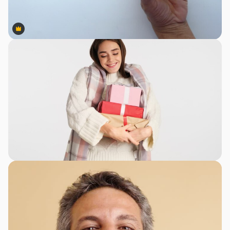
Premium
Premium