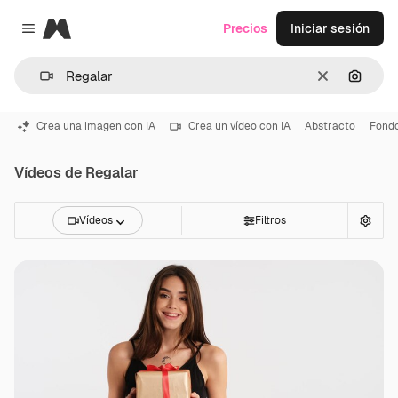
Magnific
Precios
Iniciar sesión
Close menu
Borrar
Buscar
Crea una imagen con IA
Crea un vídeo con IA
Abstracto
Fond
Vídeos de Regalar
Vídeos
Filtros