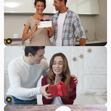
Premium
Premium
Premium
Premium