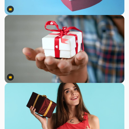
Premium
Premium
Premium
Premium