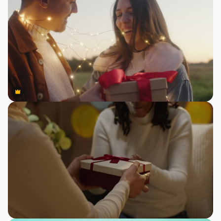
Premium
Premium