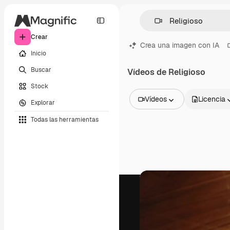
Crear
Crea una imagen con IA
Inicio
Buscar
Vídeos de Religioso
Stock
Vídeos
Licencia
Explorar
Todas las imágenes
Todas las herramientas
Vectores
Ilustraciones
Fotos
PSD
Plantillas
Mockups
Vídeos
Clips de vídeo
Motion graphics
Plantillas de vídeos
Iconos
Modelos 3D
Fuentes