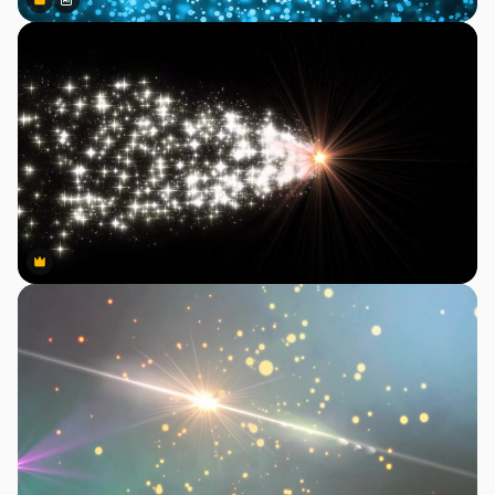
Premium
Premium
Generado por IA
Premium
Premium