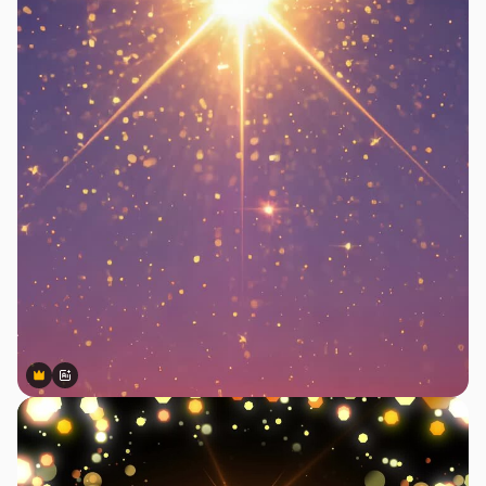
Premium
Premium
Generado por IA