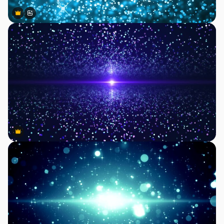
Premium
Premium
Generado por IA
Premium
Premium