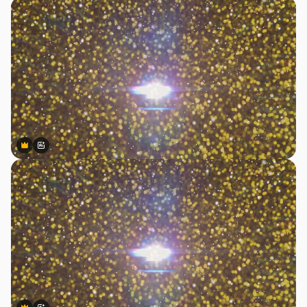
Premium
Premium
Generado por IA