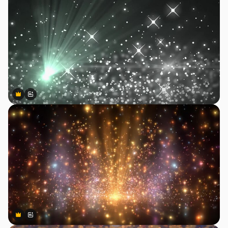
Premium
Premium
Generado por IA
Premium
Premium
Generado por IA