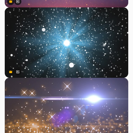
Premium
Premium
Generado por IA
Premium
Premium
Generado por IA