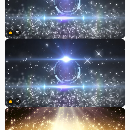
Premium
Premium
Generado por IA
Premium
Premium
Generado por IA