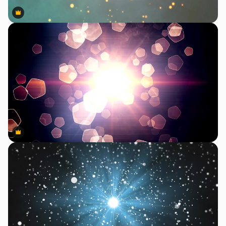
Premium
Premium
Premium
Premium