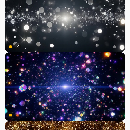
Premium
Premium
Generado por IA
Premium
Premium