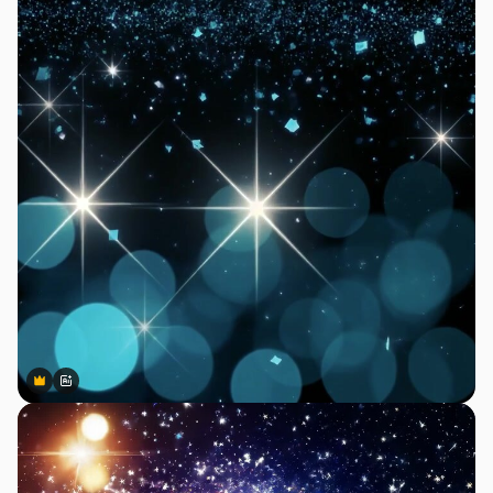
Premium
Premium
Generado por IA