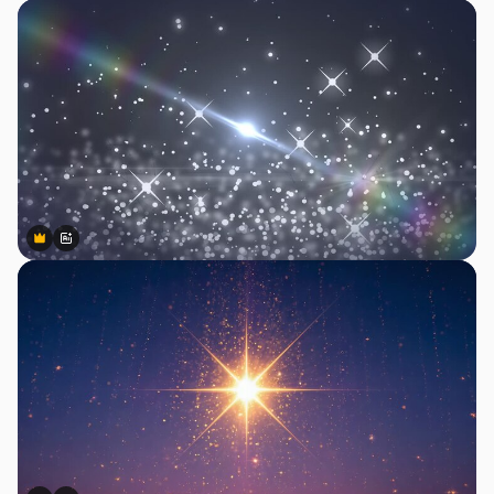
Premium
Premium
Generado por IA