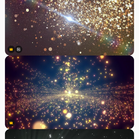
Premium
Premium
Generado por IA
Premium
Premium