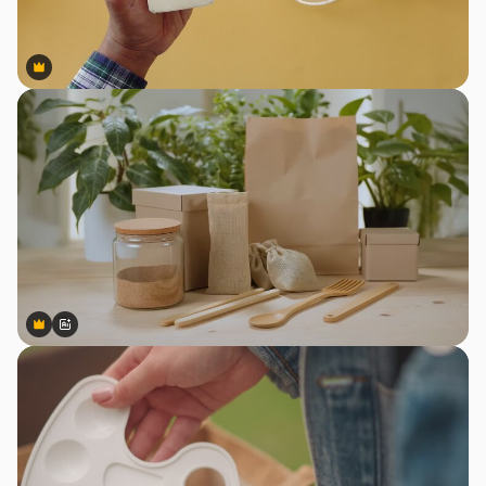
Premium
Premium
Premium
Premium
Generado por IA