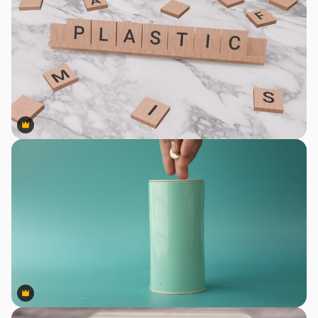
Premium
Premium
Premium
Premium