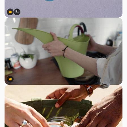
Premium
Premium
Generado por IA
Premium
Premium