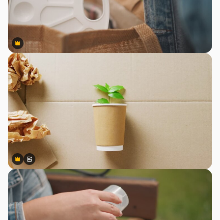
Premium
Premium
Premium
Premium
Generado por IA