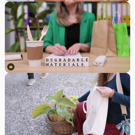
Premium
Premium