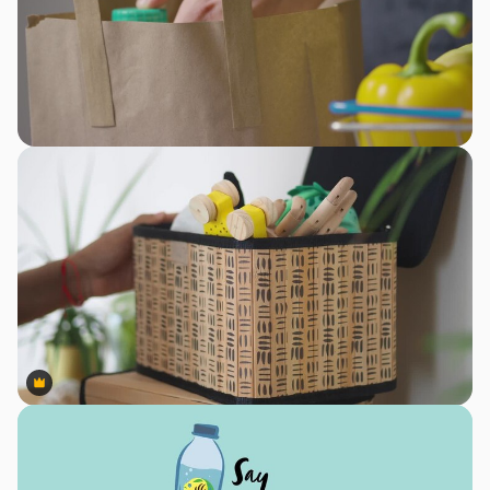
Premium
Premium