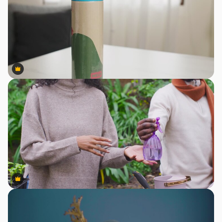
Premium
Premium
Premium
Premium