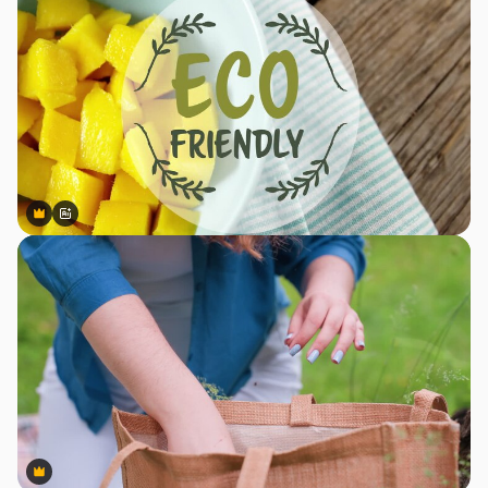
Premium
Premium
Generado por IA
Premium
Premium