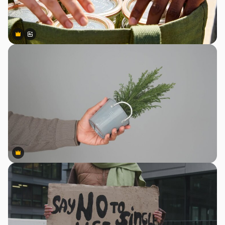
Premium
Premium
Generado por IA
Premium
Premium