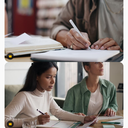
Premium
Premium
Premium
Premium