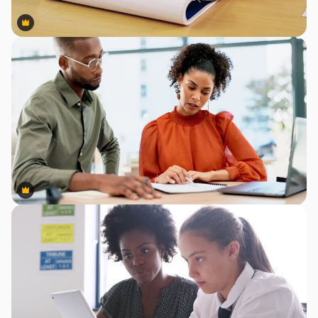
Premium
Premium
Premium
Premium