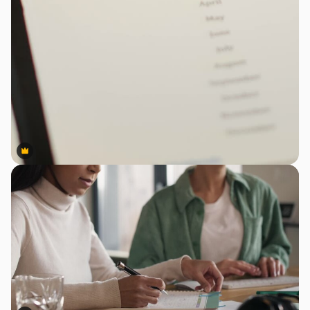
Premium
Premium