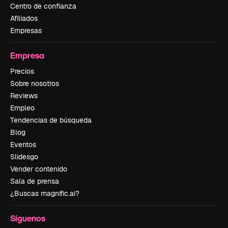
Centro de confianza
Afiliados
Empresas
Empresa
Precios
Sobre nosotros
Reviews
Empleo
Tendencias de búsqueda
Blog
Eventos
Slidesgo
Vender contenido
Sala de prensa
¿Buscas magnific.ai?
Síguenos