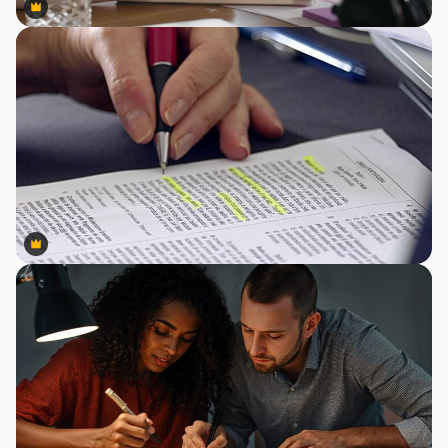
Premium
Premium
Premium
Premium