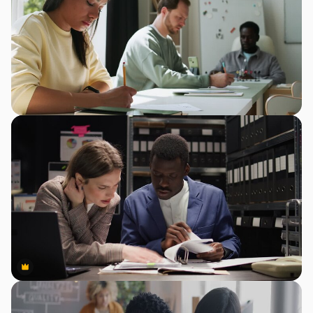
Premium
Premium