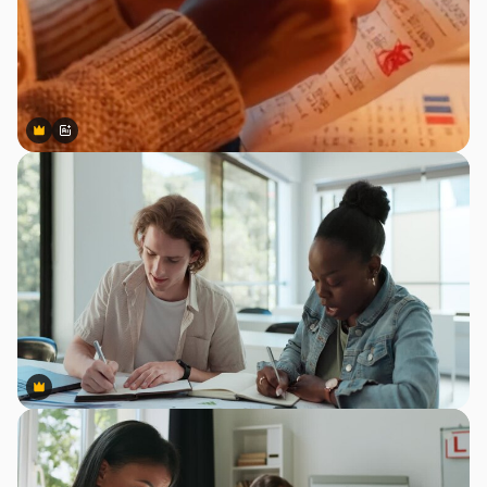
Premium
Premium
Generado por IA
Premium
Premium