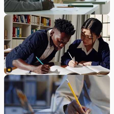
Premium
Premium