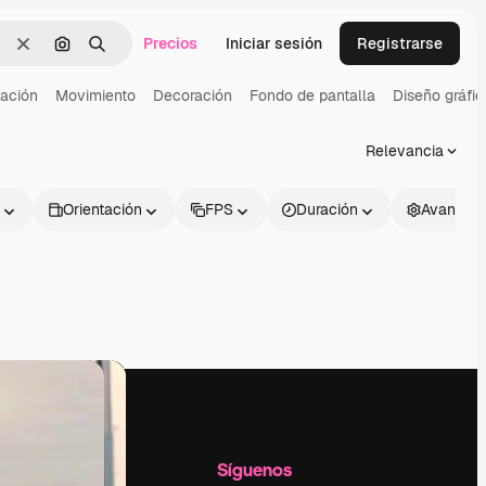
Precios
Iniciar sesión
Registrarse
Borrar
Buscar por imagen
Buscar
ación
Movimiento
Decoración
Fondo de pantalla
Diseño gráfic
Relevancia
Orientación
FPS
Duración
Avanzad
l
Empresa
Síguenos