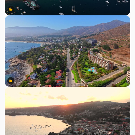
Premium
Premium
Premium
Premium