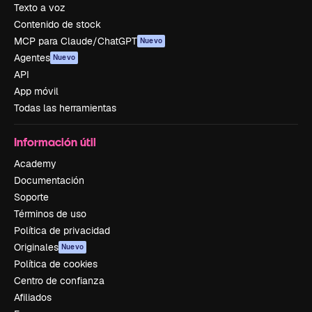
Texto a voz
Contenido de stock
MCP para Claude/ChatGPT
Nuevo
Agentes
Nuevo
API
App móvil
Todas las herramientas
Información útil
Academy
Documentación
Soporte
Términos de uso
Política de privacidad
Originales
Nuevo
Política de cookies
Centro de confianza
Afiliados