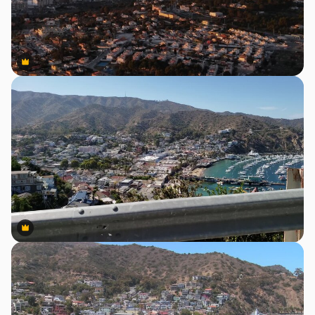
Premium
Premium
Premium
Premium