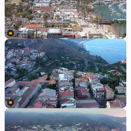
Premium
Premium
Premium
Premium