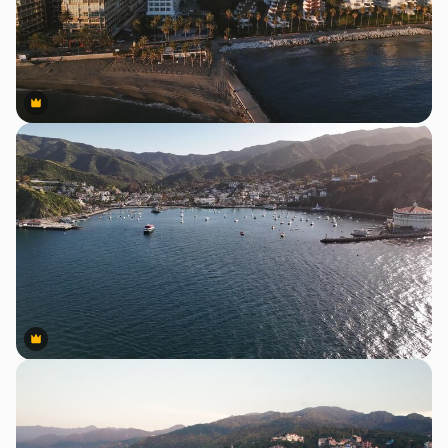
Premium
Premium
Premium
Premium