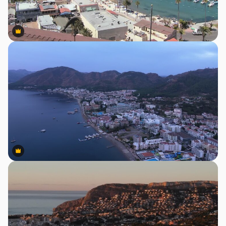
Premium
Premium
Premium
Premium