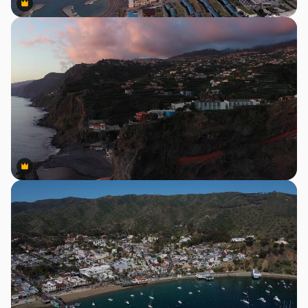
Premium
Premium
Premium
Premium