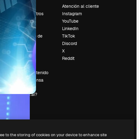
Precios
Atención al cliente
Sobre nosotros
Instagram
Reviews
YouTube
Empleo
LinkedIn
Tendencias de
TikTok
búsqueda
Discord
Blog
X
es
Eventos
Reddit
Slidesgo
Vender contenido
Sala de prensa
¿Buscas
magnific.ai?
ree to the storing of cookies on your device to enhance site