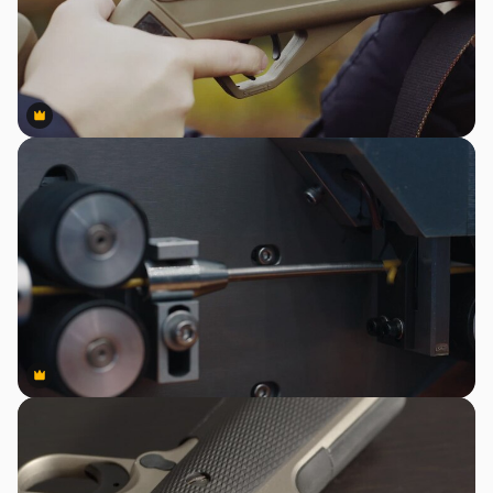
Premium
Premium
Premium
Premium