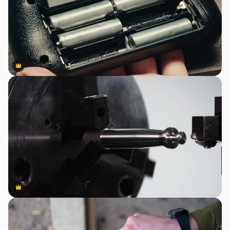
Premium
Premium
Premium
Premium