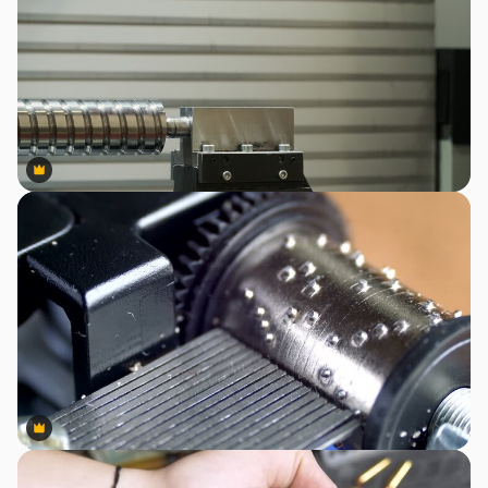
Premium
Premium
Premium
Premium