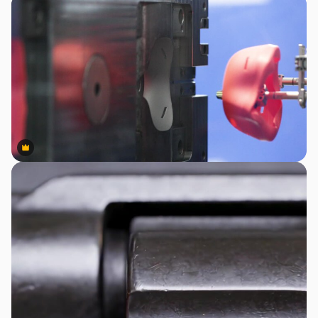
Premium
Premium