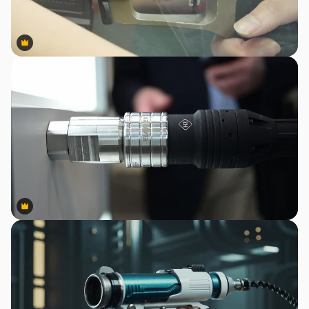
Premium
Premium
Premium
Premium