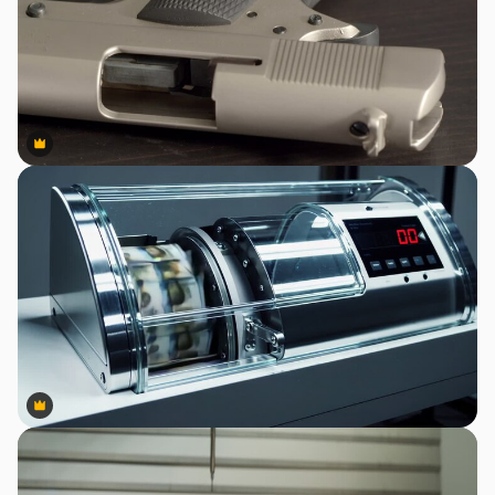
Premium
Premium
Premium
Premium