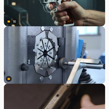
Premium
Premium
Generado por IA
Premium
Premium