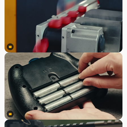
Premium
Premium
Premium
Premium