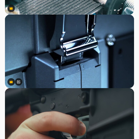
Premium
Premium
Premium
Premium
Generado por IA