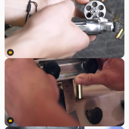
Premium
Premium
Premium
Premium