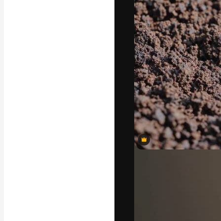
La plataforma cr
trabajo. Más de
entre creativos
estudios.
Español
Premium
Premium
Premium
Premium
Premium
Premium
Premium
Premium
Premium
Premium
Premium
Premium
Premium
Premium
Premium
Premium
Premium
Premium
Premium
Premium
Premium
Premium
Premium
Premium
Premium
Premium
Premium
Premium
Premium
Premium
Premium
Premium
Premium
Premium
Premium
Premium
Premium
Premium
Premium
Premium
Premium
Premium
Premium
Premium
Premium
Premium
Premium
Premium
Premium
Premium
Premium
Premium
Premium
Premium
Premium
Premium
Premium
Premium
Premium
Premium
Premium
Premium
Premium
Premium
Premium
Premium
Premium
Premium
Premium
Premium
Premium
Premium
Premium
Premium
Premium
Premium
Premium
Premium
Premium
Premium
Premium
Premium
Premium
Premium
Premium
Premium
Generado por IA
Generado por IA
Generado por IA
Generado por IA
Generado por IA
Generado por IA
Generado por IA
Generado por IA
Generado por IA
Generado por IA
Generado por IA
Generado por IA
Generado por IA
Copyright © 2010