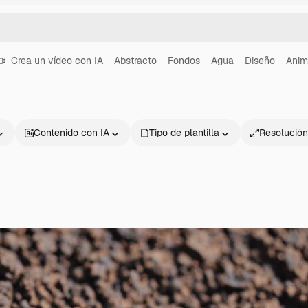
Crea un vídeo con IA
Abstracto
Fondos
Agua
Diseño
Anim
Contenido con IA
Tipo de plantilla
Resolución
Productos
Información úti