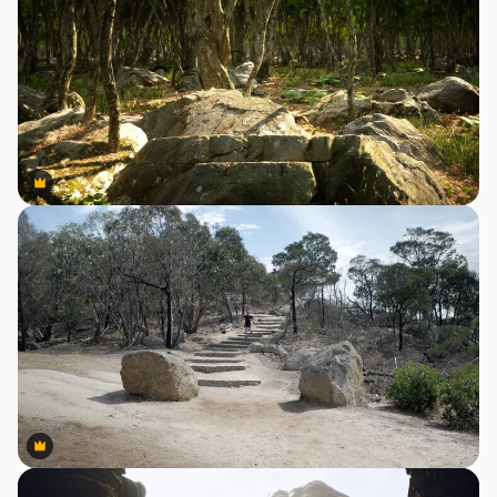
Premium
Premium
Premium
Premium