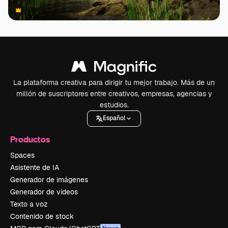
Premium
Premium
La plataforma creativa para dirigir tu mejor trabajo. Más de un
millón de suscriptores entre creativos, empresas, agencias y
estudios.
Español
Productos
Spaces
Asistente de IA
Generador de imágenes
Generador de vídeos
Texto a voz
Contenido de stock