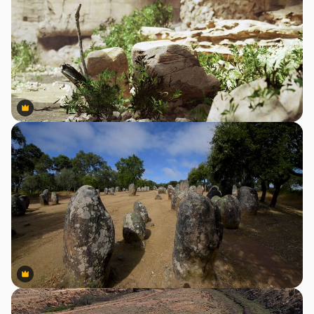
Premium
Premium
Premium
Premium