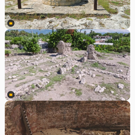
Premium
Premium
Premium
Premium