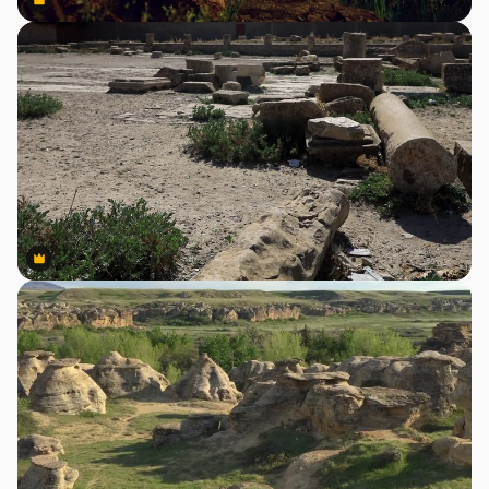
Premium
Premium
Premium
Premium