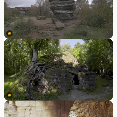
Premium
Premium
Premium
Premium