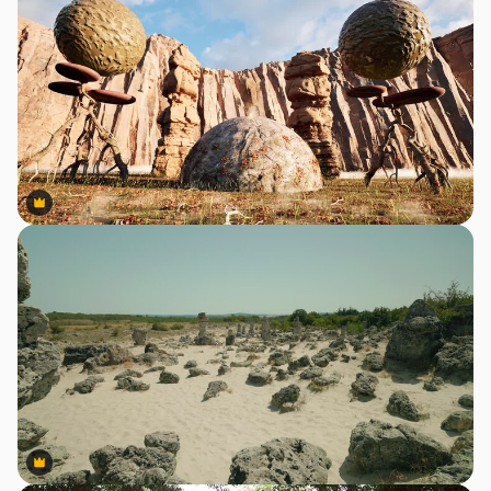
Premium
Premium
Premium
Premium