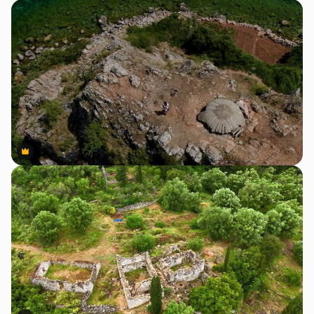
Premium
Premium