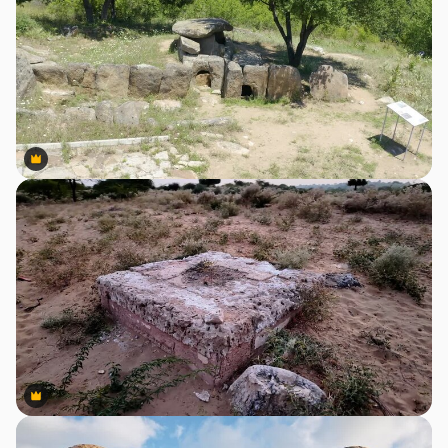
Premium
Premium
Premium
Premium