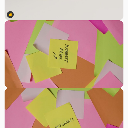
Premium
Premium