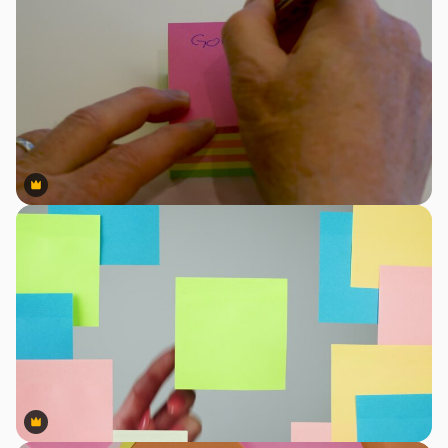
Premium
Premium
Premium
Premium