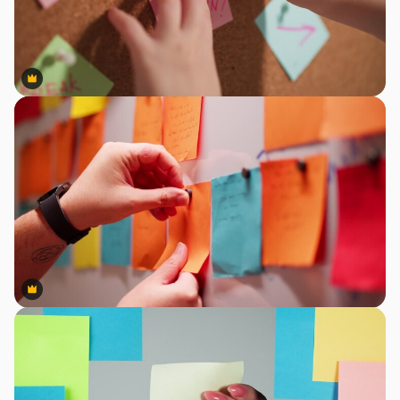
Premium
Premium
Premium
Premium