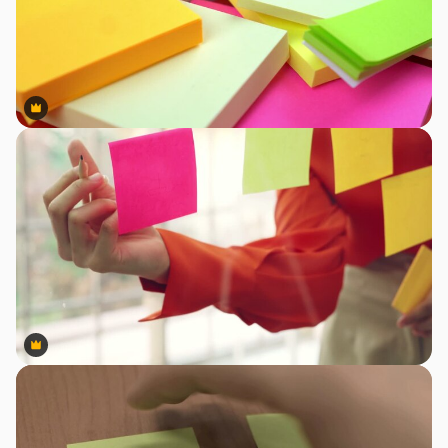
Premium
Premium
Premium
Premium