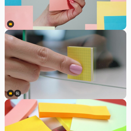
Premium
Premium
Premium
Premium
Generado por IA