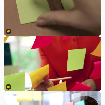
Premium
Premium
Premium
Premium