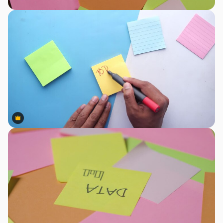
Premium
Premium