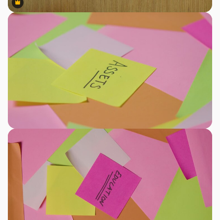
Premium
Premium