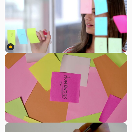
Premium
Premium