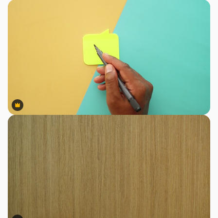
Premium
Premium