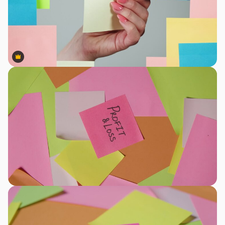
Premium
Premium