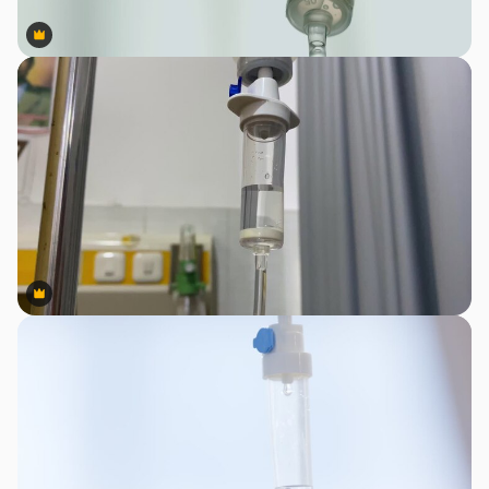
Premium
Premium
Premium
Premium