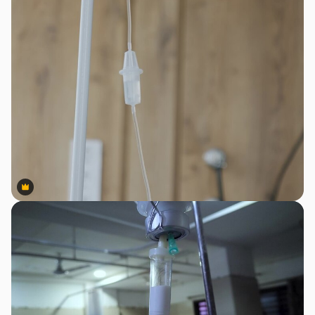
Premium
Premium