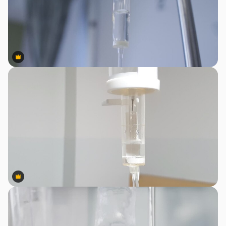
Premium
Premium
Premium
Premium