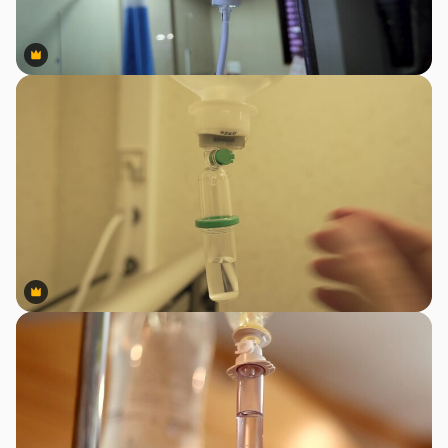
Premium
Premium
Premium
Premium