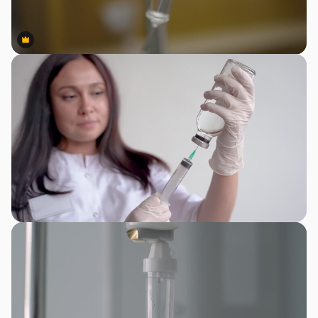
Premium
Premium