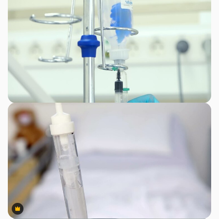
Premium
Premium