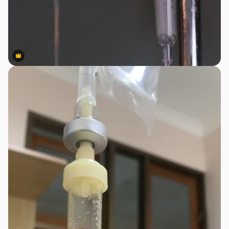
Premium
Premium