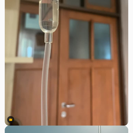
Premium
Premium