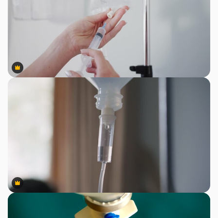
Premium
Premium
Premium
Premium