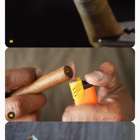
Premium
Premium
Premium
Premium