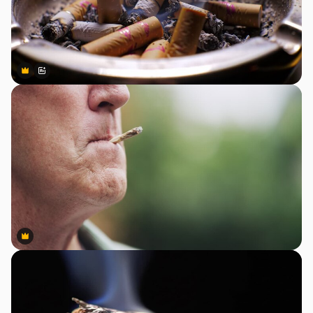
Premium
Premium
Generado por IA
Premium
Premium