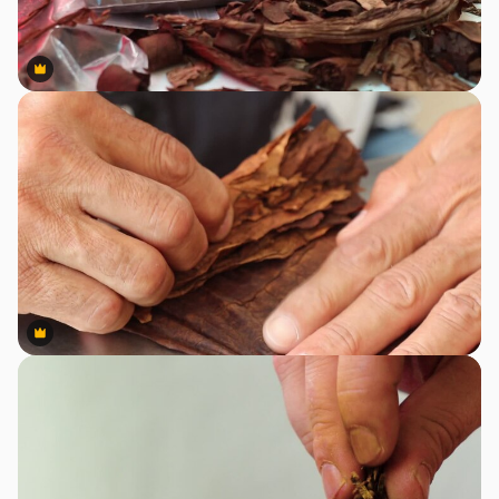
Premium
Premium
Premium
Premium