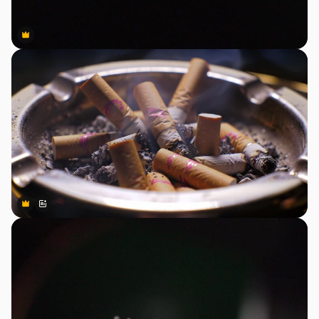
Premium
Premium
Premium
Premium
Generado por IA