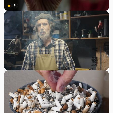
Premium
Premium
Generado por IA