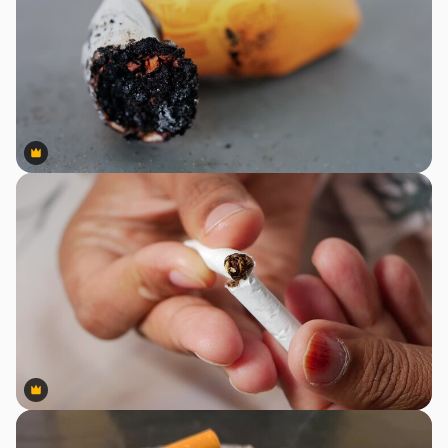
Premium
Premium
Premium
Premium