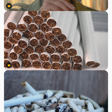
Premium
Premium
Premium
Premium