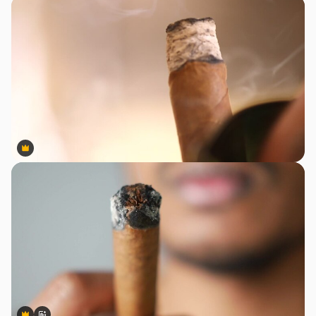
Premium
Premium