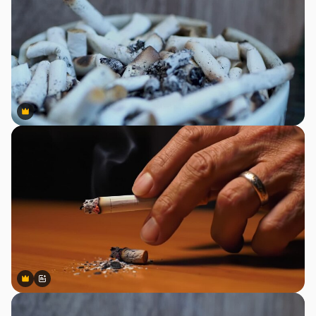
Premium
Premium
Premium
Premium
Generado por IA