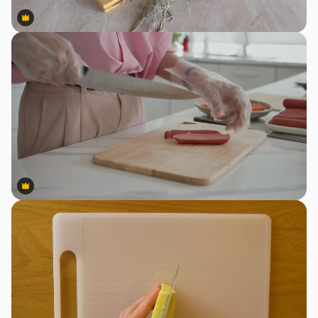
Premium
Premium
Premium
Premium