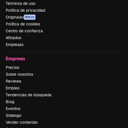
Términos de uso
Política de privacidad
Originales
Nuevo
Política de cookies
Centro de confianza
Afiliados
Empresas
Empresa
Precios
Sobre nosotros
Reviews
Empleo
Tendencias de búsqueda
Blog
Eventos
Slidesgo
Vender contenido