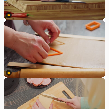
Premium
Premium
Premium
Premium