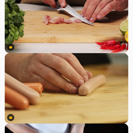
Premium
Premium
Premium
Premium