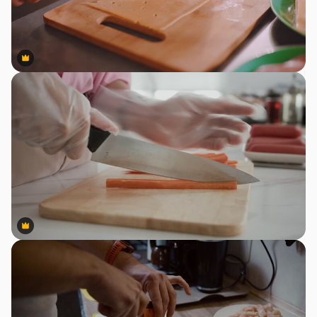
Premium
Premium
Premium
Premium