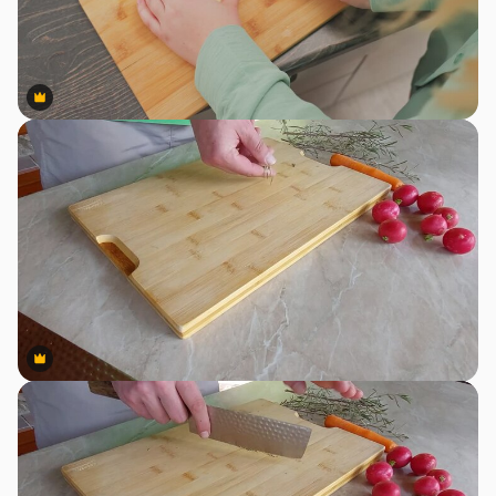
Premium
Premium
Premium
Premium