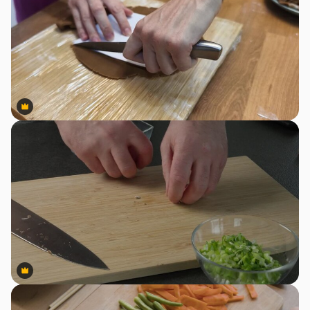
Premium
Premium
Premium
Premium