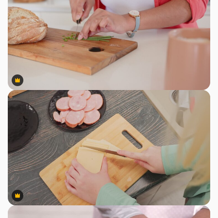
Premium
Premium
Premium
Premium