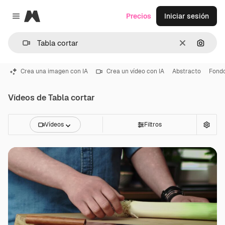
Magnific
Precios
Iniciar sesión
Close menu
Borrar
Buscar
Crea una imagen con IA
Crea un vídeo con IA
Abstracto
Fond
Vídeos de Tabla cortar
Vídeos
Filtros