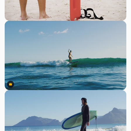
Premium
Premium