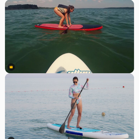
Premium
Premium