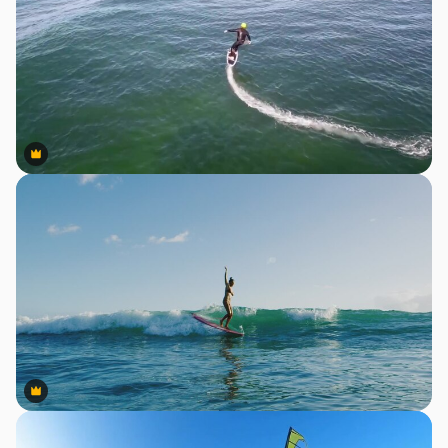
Premium
Premium
Premium
Premium