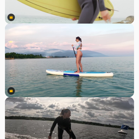
Premium
Premium
Premium
Premium