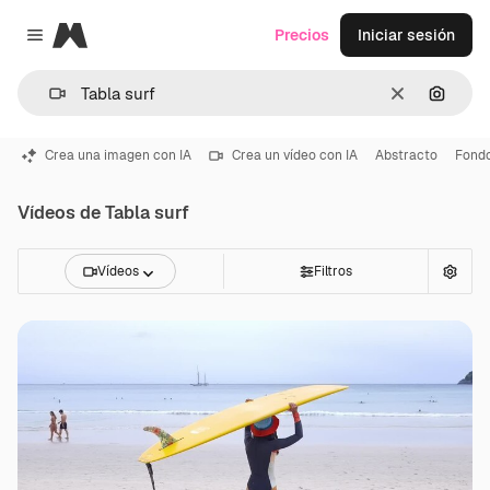
Magnific
Precios
Iniciar sesión
Close menu
Borrar
Buscar
Crea una imagen con IA
Crea un vídeo con IA
Abstracto
Fond
Vídeos de Tabla surf
Vídeos
Filtros