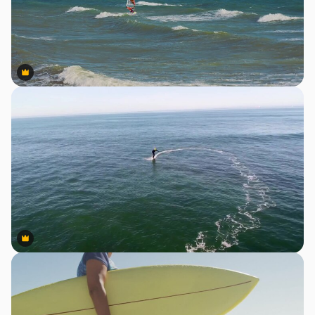
Premium
Premium
Premium
Premium