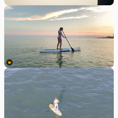
Premium
Premium