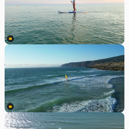
Premium
Premium
Premium
Premium