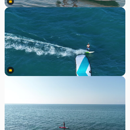
Premium
Premium
Premium
Premium