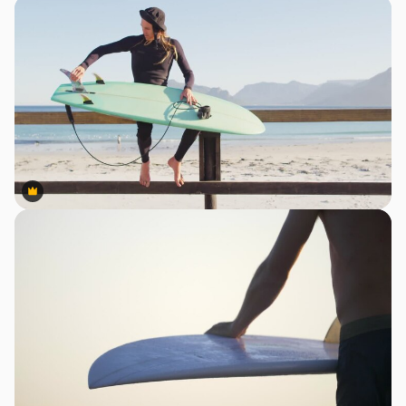
Premium
Premium