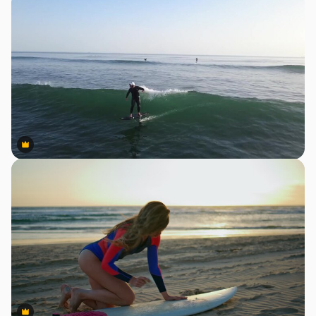
Premium
Premium