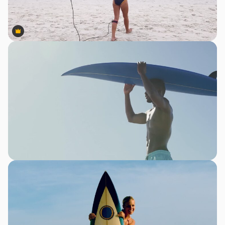
Premium
Premium