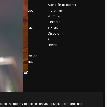
Precios
Atención al cliente
Sobre nosotros
Instagram
Reviews
YouTube
Empleo
LinkedIn
Tendencias de
TikTok
búsqueda
Discord
Blog
X
es
Eventos
Reddit
Slidesgo
Vender contenido
Sala de prensa
¿Buscas
magnific.ai?
ree to the storing of cookies on your device to enhance site