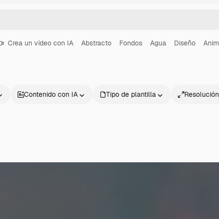
Crea un vídeo con IA
Abstracto
Fondos
Agua
Diseño
Anim
Contenido con IA
Tipo de plantilla
Resolución
Productos
Información úti