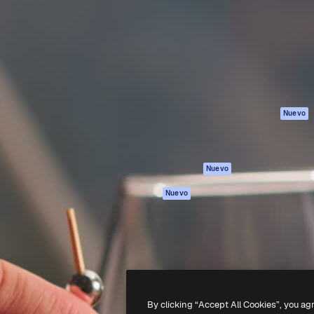
eativa para dirigir tu mejor
Spaces
Academy
 un millón de suscriptores
Asistente de IA
Documentación
, empresas, agencias y
Generador de
Soporte
imágenes
Términos de uso
Generador de
Política de
vídeos
privacidad
Texto a voz
Originales
Nuevo
Contenido de
Política de cooki
stock
Centro de
MCP para
confianza
Nuevo
Claude/ChatGPT
Afiliados
Agentes
Nuevo
Empresas
API
App móvil
Todas las
herramientas
-
2026
Freepik Company S.L.U.
Todos los derechos reservados
.
By clicking “Accept All Cookies”, you ag