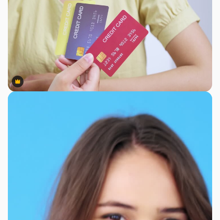
Premium
Premium