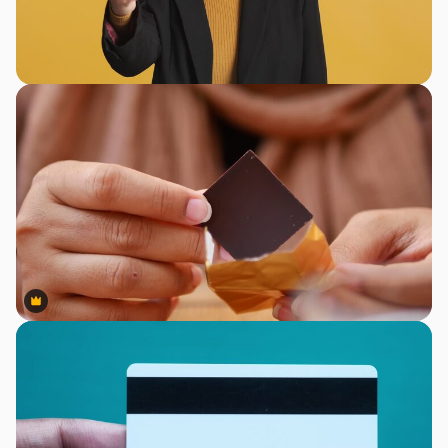
Premium
Premium