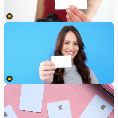
Premium
Premium
Premium
Premium