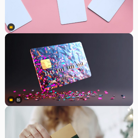
Premium
Premium
Premium
Premium
Generado por IA