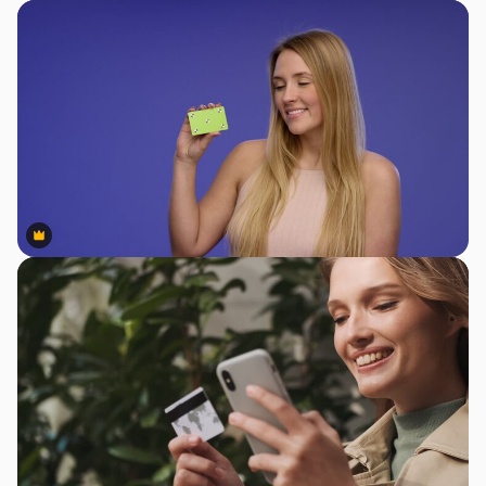
Premium
Premium