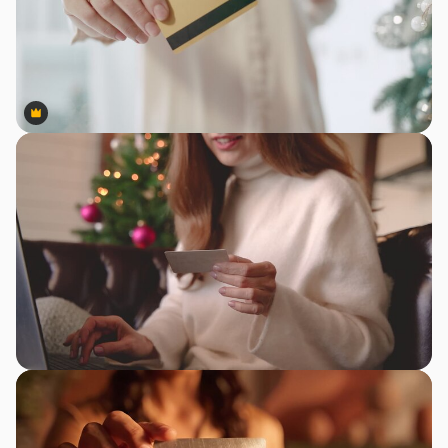
Premium
Premium