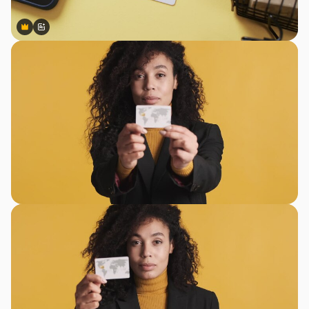
Premium
Premium
Generado por IA