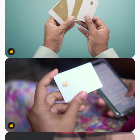
Premium
Premium
Premium
Premium