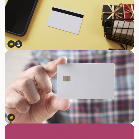
Premium
Premium
Generado por IA
Premium
Premium