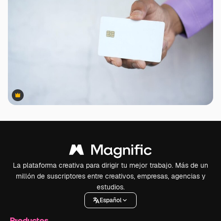
Premium
Premium
La plataforma creativa para dirigir tu mejor trabajo. Más de un
millón de suscriptores entre creativos, empresas, agencias y
estudios.
Español
Productos