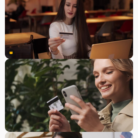
Premium
Premium