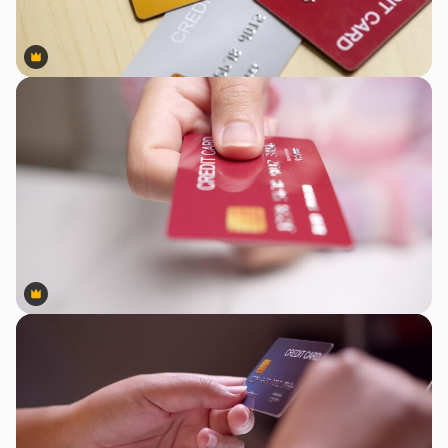
Premium
Premium
Premium
Premium