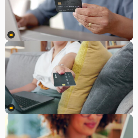
Premium
Premium
Premium
Premium