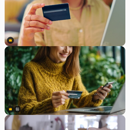
Premium
Premium
Premium
Premium
Generado por IA