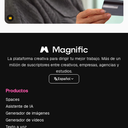
Premium
Premium
La plataforma creativa para dirigir tu mejor trabajo. Más de un
millón de suscriptores entre creativos, empresas, agencias y
estudios.
Español
Productos
Spaces
Asistente de IA
Generador de imágenes
Generador de vídeos
Texto a voz