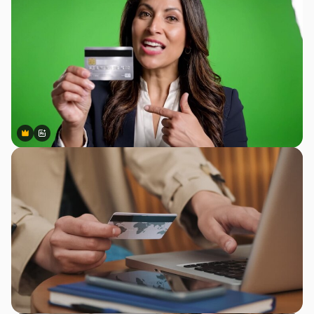
Premium
Premium
Generado por IA