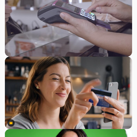
Premium
Premium