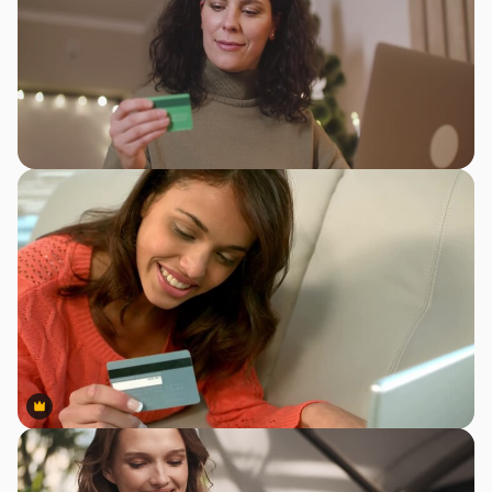
Premium
Premium