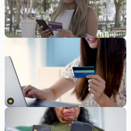
Premium
Premium