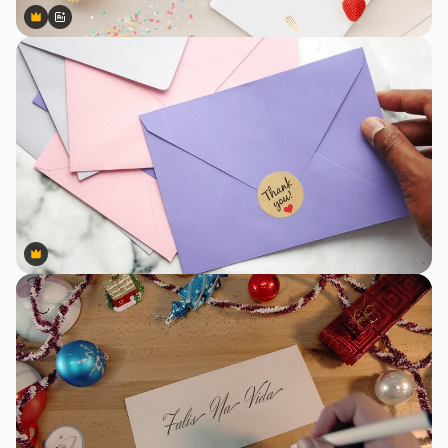
Premium
Premium
Generado por IA
Premium
Premium