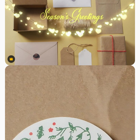
Premium
Premium