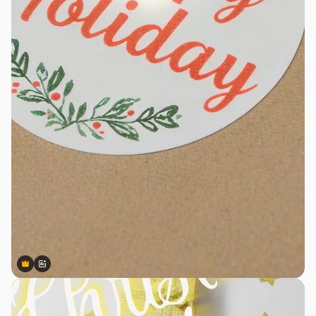
Premium
Premium
Generado por IA