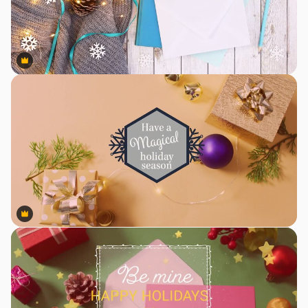
Premium
Premium
Premium
Premium