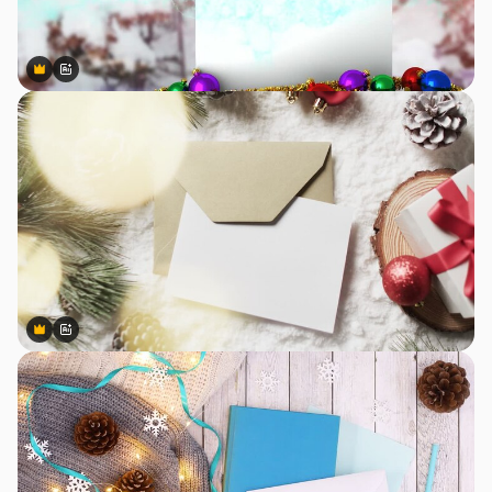
Premium
Premium
Generado por IA
Premium
Premium
Generado por IA