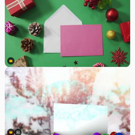
Premium
Premium
Premium
Premium
Generado por IA