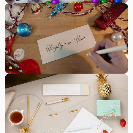
Premium
Premium