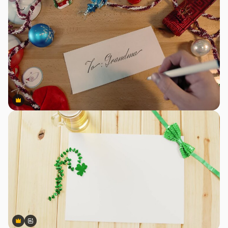
Premium
Premium
Premium
Premium
Generado por IA