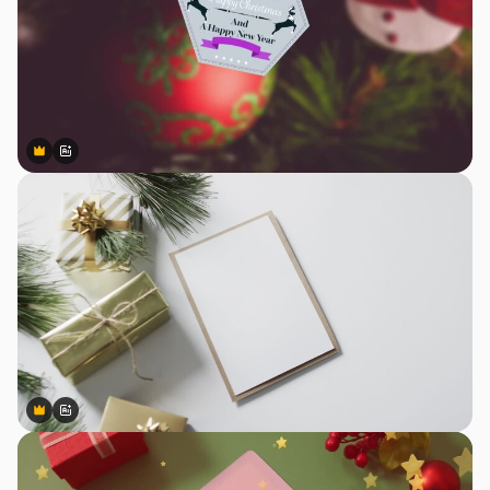
Premium
Premium
Generado por IA
Premium
Premium
Generado por IA