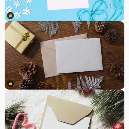
Premium
Premium
Premium
Premium