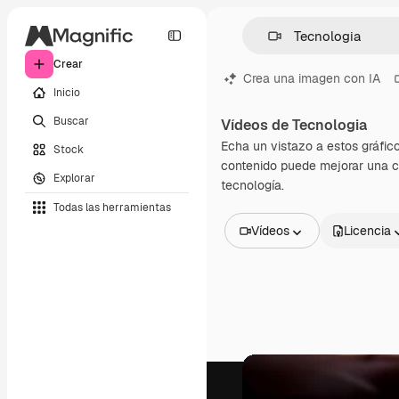
Crear
Crea una imagen con IA
Inicio
Buscar
Vídeos de Tecnologia
Echa un vistazo a estos gráfic
Stock
contenido puede mejorar una ca
Explorar
tecnología.
Todas las herramientas
Vídeos
Licencia
Todas las imágenes
Vectores
Ilustraciones
Fotos
PSD
Plantillas
Mockups
Vídeos
Clips de vídeo
Motion graphics