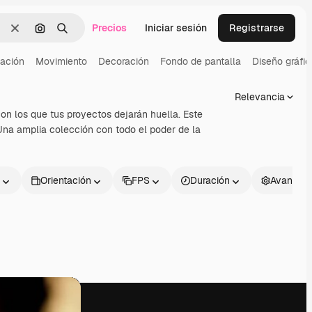
Precios
Iniciar sesión
Registrarse
Borrar
Buscar por imagen
Buscar
ación
Movimiento
Decoración
Fondo de pantalla
Diseño gráfic
Relevancia
on los que tus proyectos dejarán huella. Este
Una amplia colección con todo el poder de la
Orientación
FPS
Duración
Avanzad