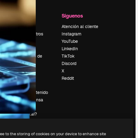
l
Empresa
Síguenos
Precios
Atención al cliente
Sobre nosotros
Instagram
Reviews
YouTube
Empleo
LinkedIn
Tendencias de
TikTok
búsqueda
Discord
Blog
X
es
Eventos
Reddit
Slidesgo
Vender contenido
Sala de prensa
¿Buscas
magnific.ai?
ree to the storing of cookies on your device to enhance site