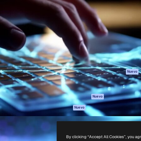
Productos
Información úti
eativa para dirigir tu mejor
Spaces
Academy
 un millón de suscriptores
Asistente de IA
Documentación
, empresas, agencias y
Generador de
Soporte
imágenes
Términos de uso
Generador de
Política de
vídeos
privacidad
Texto a voz
Originales
Nuevo
Contenido de
Política de cooki
stock
Centro de
MCP para
confianza
Nuevo
Claude/ChatGPT
Afiliados
Agentes
Nuevo
Empresas
API
App móvil
Todas las
By clicking “Accept All Cookies”, you ag
herramientas