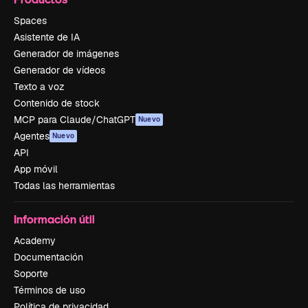
Spaces
Asistente de IA
Generador de imágenes
Generador de vídeos
Texto a voz
Contenido de stock
MCP para Claude/ChatGPT
Nuevo
Agentes
Nuevo
API
App móvil
Todas las herramientas
Información útil
Academy
Documentación
Soporte
Términos de uso
Política de privacidad