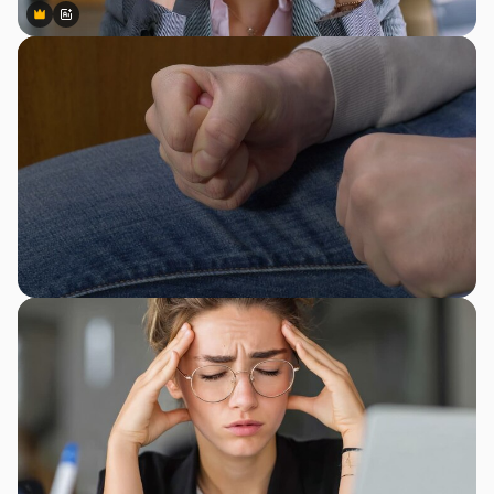
Premium
Premium
Generado por IA