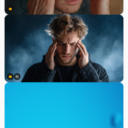
Premium
Premium
Premium
Premium
Generado por IA