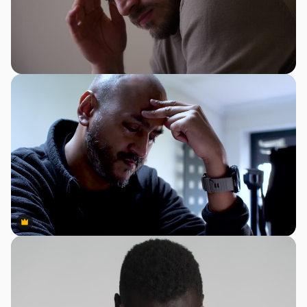
Premium
Premium