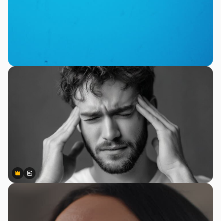
Premium
Premium
Generado por IA