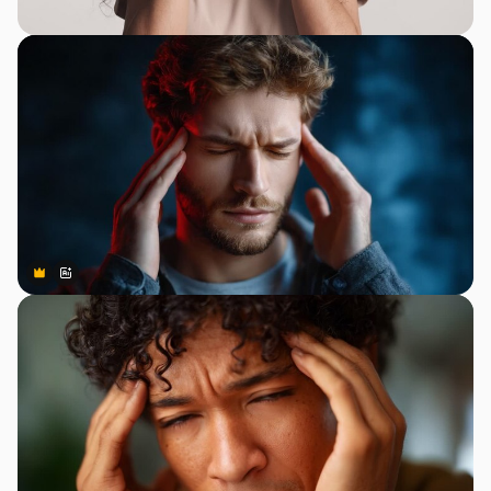
Premium
Premium
Generado por IA