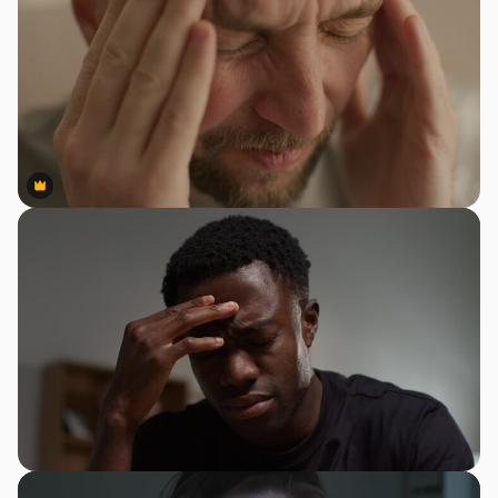
Premium
Premium