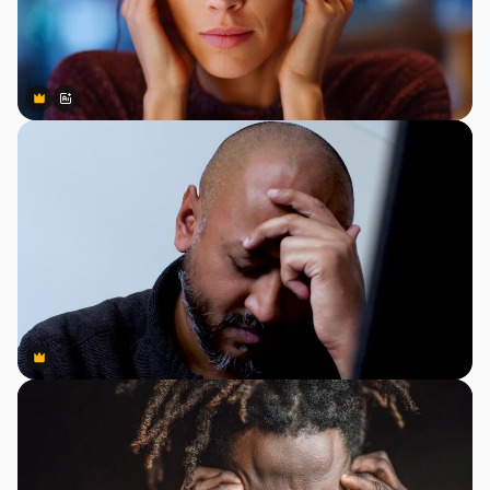
Premium
Premium
Generado por IA
Premium
Premium