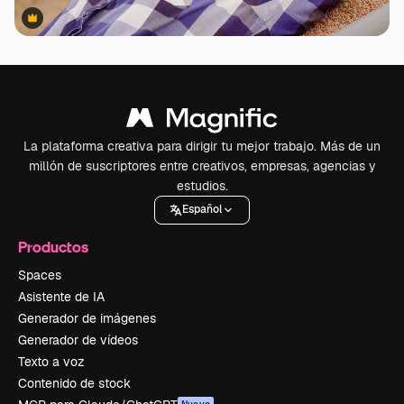
Premium
Premium
La plataforma creativa para dirigir tu mejor trabajo. Más de un
millón de suscriptores entre creativos, empresas, agencias y
estudios.
Español
Productos
Spaces
Asistente de IA
Generador de imágenes
Generador de vídeos
Texto a voz
Contenido de stock