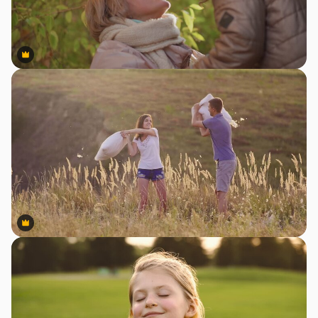
Premium
Premium
Premium
Premium