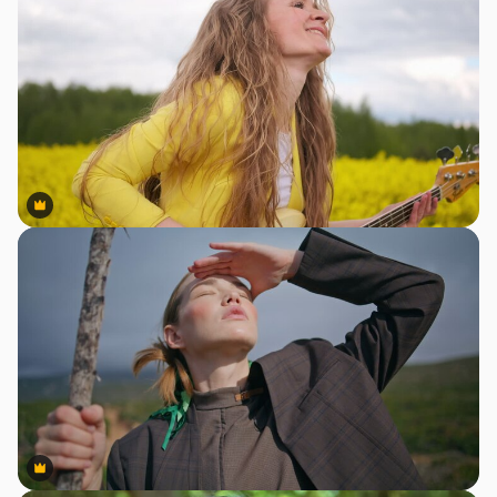
Premium
Premium
Premium
Premium