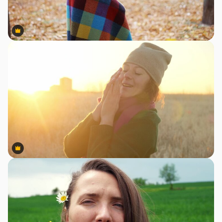
Premium
Premium
Premium
Premium