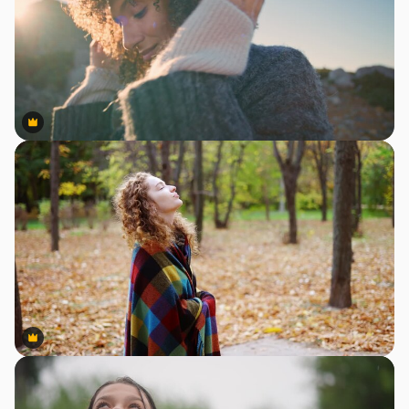
Premium
Premium
Premium
Premium