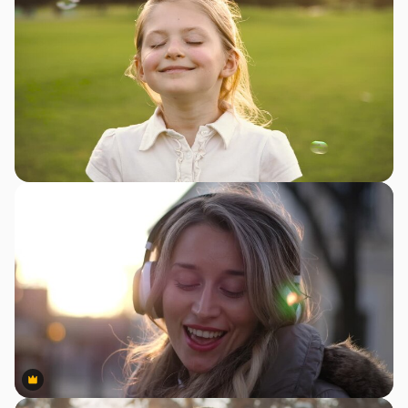
Premium
Premium