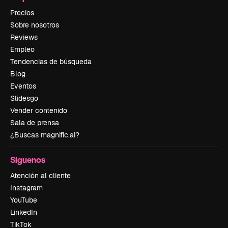
Precios
Sobre nosotros
Reviews
Empleo
Tendencias de búsqueda
Blog
Eventos
Slidesgo
Vender contenido
Sala de prensa
¿Buscas magnific.ai?
Síguenos
Atención al cliente
Instagram
YouTube
LinkedIn
TikTok