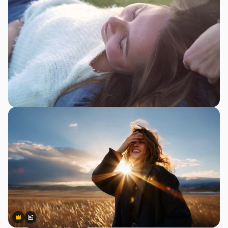
Premium
Premium
Generado por IA