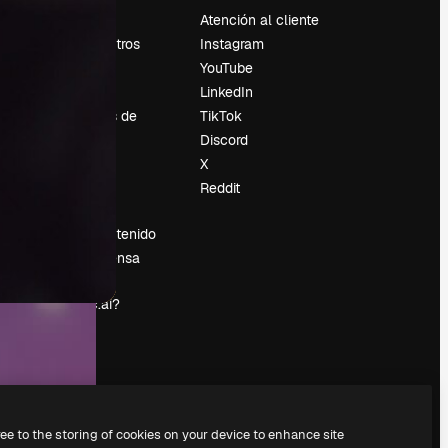
Precios
Atención al cliente
Sobre nosotros
Instagram
Reviews
YouTube
Empleo
LinkedIn
Tendencias de
TikTok
búsqueda
Discord
Blog
X
es
Eventos
Reddit
Slidesgo
Vender contenido
Sala de prensa
¿Buscas
magnific.ai?
ree to the storing of cookies on your device to enhance site