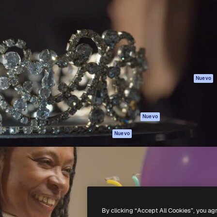
eativa para dirigir tu mejor
Spaces
Academy
 un millón de suscriptores
Asistente de IA
Documentación
, empresas, agencias y
Generador de
Soporte
imágenes
Términos de uso
Generador de
Política de
vídeos
privacidad
Texto a voz
Originales
Nuevo
Contenido de
Política de cooki
stock
Centro de
MCP para
confianza
Nuevo
Claude/ChatGPT
Afiliados
Agentes
Nuevo
Empresas
API
App móvil
Todas las
herramientas
-
2026
Freepik Company S.L.U.
Todos los derechos reservados
.
By clicking “Accept All Cookies”, you ag