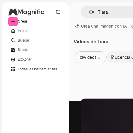
Crear
Crea una imagen con IA
Inicio
Buscar
Vídeos de Tiara
Stock
Vídeos
Licencia
Explorar
Todas las imágenes
Todas las herramientas
Vectores
Ilustraciones
Fotos
PSD
Plantillas
Mockups
Vídeos
Clips de vídeo
Motion graphics
Plantillas de vídeos
Iconos
Modelos 3D
Fuentes