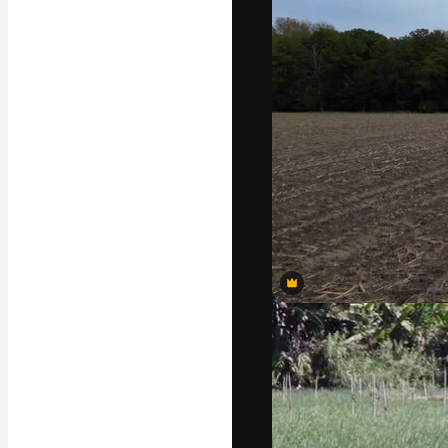
La plataforma cr
trabajo. Más de
entre creativos
estudios.
Español
Premium
Premium
Premium
Premium
Premium
Premium
Premium
Premium
Premium
Premium
Premium
Premium
Premium
Premium
Premium
Premium
Premium
Premium
Premium
Premium
Premium
Premium
Premium
Premium
Premium
Premium
Premium
Premium
Premium
Premium
Premium
Premium
Premium
Premium
Premium
Premium
Premium
Premium
Premium
Premium
Premium
Premium
Premium
Premium
Premium
Premium
Premium
Premium
Premium
Premium
Premium
Premium
Premium
Premium
Premium
Premium
Premium
Premium
Premium
Premium
Premium
Premium
Premium
Premium
Premium
Premium
Premium
Premium
Premium
Premium
Premium
Premium
Premium
Premium
Premium
Premium
Premium
Premium
Premium
Premium
Premium
Premium
Premium
Premium
Premium
Premium
Premium
Premium
Premium
Premium
Premium
Premium
Premium
Premium
Generado por IA
Copyright © 2010