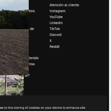
Precios
Atención al cliente
Sobre nosotros
Instagram
Reviews
YouTube
Empleo
LinkedIn
Tendencias de
TikTok
búsqueda
Discord
Blog
X
es
Eventos
Reddit
Slidesgo
Vender contenido
Sala de prensa
¿Buscas
magnific.ai?
ree to the storing of cookies on your device to enhance site