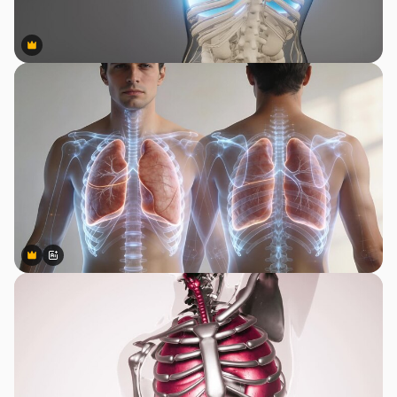
Premium
Premium
Premium
Premium
Generado por IA