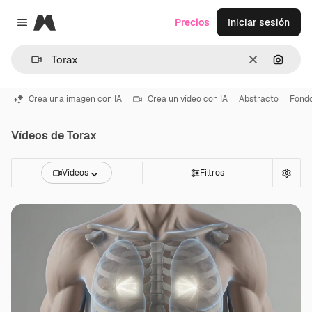
Magnific
Precios
Iniciar sesión
Close menu
Borrar
Buscar
Crea una imagen con IA
Crea un vídeo con IA
Abstracto
Fond
Vídeos de Torax
Vídeos
Filtros