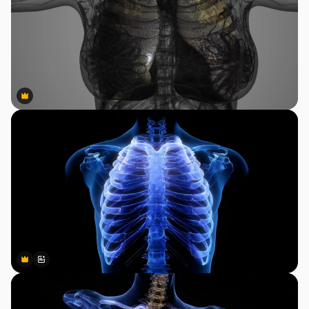
Premium
Premium
Premium
Premium
Generado por IA