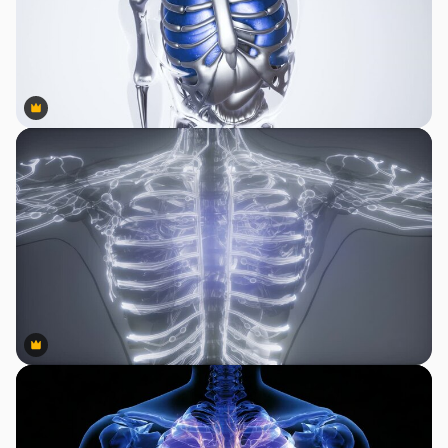
Premium
Premium
Premium
Premium