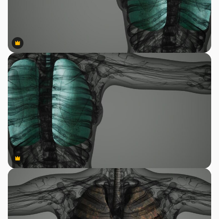
Premium
Premium
Premium
Premium