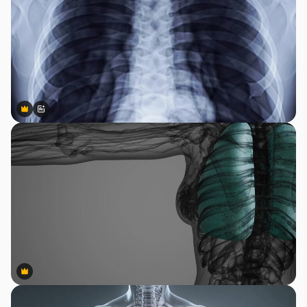
Premium
Premium
Generado por IA
Premium
Premium