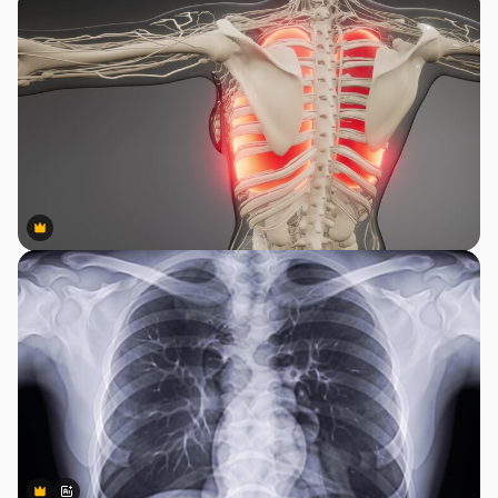
Premium
Premium