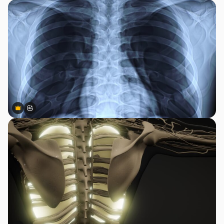
Premium
Premium
Generado por IA