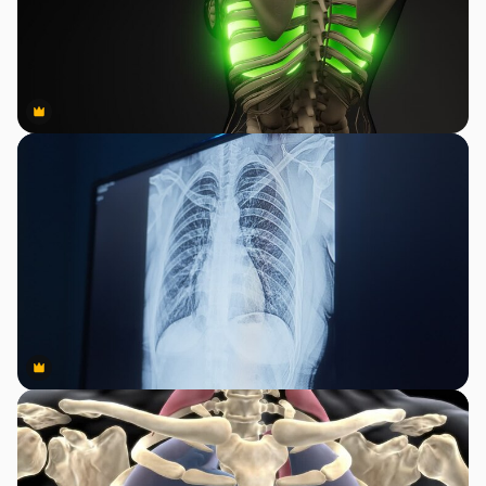
Premium
Premium
Premium
Premium