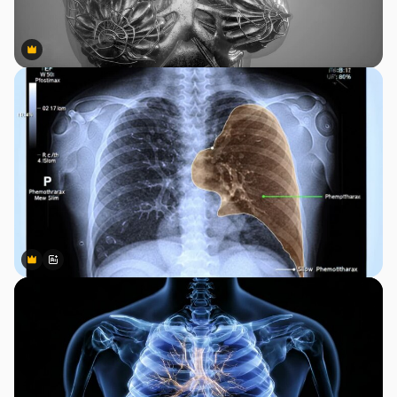
Premium
Premium
Premium
Premium
Generado por IA