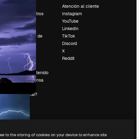
Precios
Atención al cliente
Sobre nosotros
Instagram
Reviews
YouTube
Empleo
LinkedIn
Tendencias de
TikTok
búsqueda
Discord
Blog
X
es
Eventos
Reddit
Slidesgo
Vender contenido
Sala de prensa
¿Buscas
magnific.ai?
ree to the storing of cookies on your device to enhance site