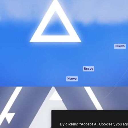
eativa para dirigir tu mejor
Spaces
Academy
 un millón de suscriptores
Asistente de IA
Documentación
, empresas, agencias y
Generador de
Soporte
imágenes
Términos de uso
Generador de
Política de
vídeos
privacidad
Texto a voz
Originales
Nuevo
Contenido de
Política de cooki
stock
Centro de
MCP para
confianza
Nuevo
Claude/ChatGPT
Afiliados
Agentes
Nuevo
Empresas
API
App móvil
Todas las
herramientas
-
2026
Freepik Company S.L.U.
Todos los derechos reservados
.
By clicking “Accept All Cookies”, you ag