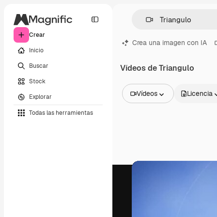
Crear
Crea una imagen con IA
Inicio
Buscar
Vídeos de Triangulo
Stock
Vídeos
Licencia
Explorar
Todas las imágenes
Todas las herramientas
Vectores
Ilustraciones
Fotos
PSD
Plantillas
Mockups
Vídeos
Clips de vídeo
Motion graphics
Plantillas de vídeos
Iconos
Modelos 3D
Fuentes